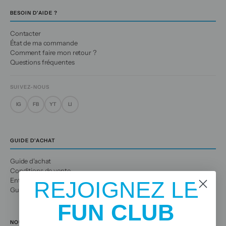
BESOIN D'AIDE ?
Contacter
État de ma commande
Comment faire mon retour ?
Questions fréquentes
SUIVEZ-NOUS
IG
FB
YT
LI
GUIDE D'ACHAT
Guide d'achat
Conditions de vente
Entretien des vêtements
REJOIGNEZ LE
Guide des tailles
FUN CLUB
NOUS