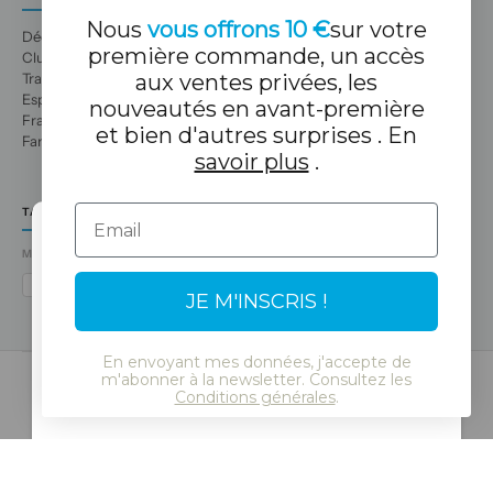
Nous
vous offrons 10 €
sur votre
Découvrez-nous
première commande, un accès
Club de loisirs
aux ventes privées, les
Travaille avec nous
Espace professionnel
nouveautés en avant-première
Franchises
et bien d'autres surprises . En
Familles nombreuses
savoir plus
.
Email
TA BOUTIQUE TUC TUC
MÉTHODES DE PAIEMENT
Select Language
VISA
MASTERCARD
AMEX
PAYPAL
BIZUM
APPLE PAY
GOOGLE PAY
JE M'INSCRIS !
En envoyant mes données, j'accepte de
Continue
m'abonner à la newsletter. Consultez les
Conditions générales
.
© 2026 Tuc Tuc
Mentions légales et politique de confidentialité
Biscuits
Politique de protection des données
SSL
RGPD
LSSI