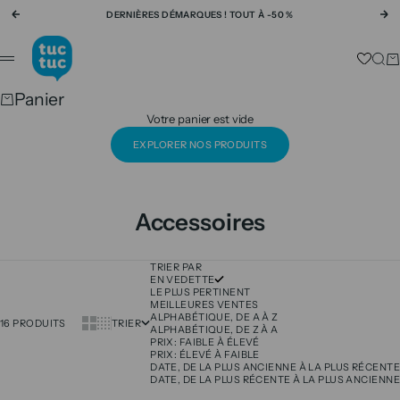
Passer au contenu
DERNIÈRES DÉMARQUES ! TOUT À -50 %
Précédent
Su
tuc tuc
Rech
Pa
Menu
Panier
Votre panier est vide
EXPLORER NOS PRODUITS
Accessoires
TRIER PAR
EN VEDETTE
LE PLUS PERTINENT
MEILLEURES VENTES
ALPHABÉTIQUE, DE A À Z
Show cards bigger
Show cards smaller
16 PRODUITS
TRIER
ALPHABÉTIQUE, DE Z À A
PRIX: FAIBLE À ÉLEVÉ
PRIX: ÉLEVÉ À FAIBLE
DATE, DE LA PLUS ANCIENNE À LA PLUS RÉCENTE
DATE, DE LA PLUS RÉCENTE À LA PLUS ANCIENNE