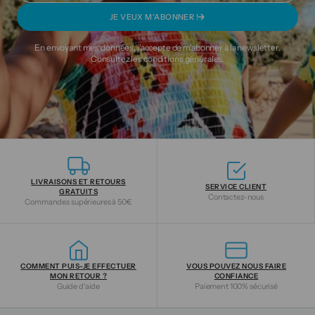
JE VEUX M'ABONNER !
En envoyant mes données, j'accepte de m'abonner à la newsletter.
Consultez les
conditions générales
.
LIVRAISONS ET RETOURS
SERVICE CLIENT
GRATUITS
Contactez-nous
Commandes supérieures à 50€
COMMENT PUIS-JE EFFECTUER
VOUS POUVEZ NOUS FAIRE
MON RETOUR ?
CONFIANCE
Guide d'aide
Paiement 100% sécurisé