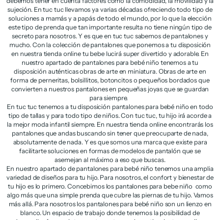
debemos tener en cuenta factores como la comodidad, la movilidad y la
sujeción. En tuc tuc llevamos ya varias décadas ofreciendo todo tipo de
soluciones a mamás y a papás de todo el mundo, por lo que la elección
este tipo de prenda que tan importante resulta no tiene ningún tipo de
secreto para nosotros. Y es que en tuc tuc sabemos de pantalones y
mucho. Con la colección de pantalones que ponemos a tu disposición
en nuestra tienda online tu bebe lucirá super divertido y adorable. En
nuestro apartado de pantalones para bebé niño tenemos a tu
disposición auténticas obras de arte en miniatura. Obras de arte en
forma de perneritas, bolsillitos, botoncitos o pequeños bordados que
convierten a nuestros pantalones en pequeñas joyas que se guardan
para siempre.
En tuc tuc tenemos a tu disposición pantalones para bebé niño en todo
tipo de tallas y para todo tipo de niños. Con tuc tuc, tu hijo irá acorde a
la mejor moda infantil siempre. En nuestra tienda online encontrarás los
pantalones que andas buscando sin tener que preocuparte de nada,
absolutamente de nada. Y es que somos una marca que existe para
facilitarte soluciones en formas de modelos de pantalón que se
asemejan al máximo a eso que buscas.
En nuestro apartado de pantalones para bebé niño tenemos una amplia
variedad de diseños para tu hijo. Para nosotros, el confort y bienestar de
tu hijo es lo primero. Concebimos los pantalones para bebe niño como
algo más que una simple prenda que cubre las piernas de tu hijo. Vamos
más allá. Para nosotros los pantalones para bebé niño son un lienzo en
blanco. Un espacio de trabajo donde tenemos la posibilidad de