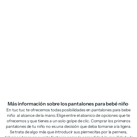
Pantalones de niño de plana
con cintura elástica
Precio de oferta
Precio normal
€14,98
€29,95
Más información sobre los pantalones para bebé niño
En tuc tuc te ofrecemos todas posibilidades en pantalones para bebe
niño al alcance de la mano. Elige entre el abanico de opciones que te
ofrecemos y que tienes a un solo golpe de clic. Comprar los primeros
pantalones de tu niño no es una decisión que deba tomarse a la ligera.
Se trata de algo más que introducir sus piernecitas por la pernera,