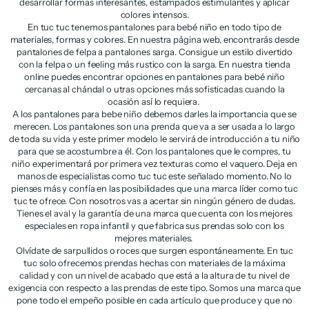
desarrollar formas interesantes, estampados estimulantes y aplicar
colores intensos.
En tuc tuc tenemos pantalones para bebé niño en todo tipo de
materiales, formas y colores. En nuestra página web, encontrarás desde
pantalones de felpa a pantalones sarga. Consigue un estilo divertido
con la felpa o un feeling más rustico con la sarga. En nuestra tienda
online puedes encontrar opciones en pantalones para bebé niño
cercanas al chándal o utras opciones más sofisticadas cuando la
ocasión así lo requiera.
A los pantalones para bebe niño debemos darles la importancia que se
merecen. Los pantalones son una prenda que va a ser usada a lo largo
de toda su vida y este primer modelo le servirá de introducción a tu niño
para que se acostumbre a él. Con los pantalones que le compres, tu
niño experimentará por primera vez texturas como el vaquero. Deja en
manos de especialistas como tuc tuc este señalado momento. No lo
pienses más y confía en las posibilidades que una marca líder como tuc
tuc te ofrece. Con nosotros vas a acertar sin ningún género de dudas.
Tienes el aval y la garantía de una marca que cuenta con los mejores
especiales en ropa infantil y que fabrica sus prendas solo con los
mejores materiales.
Olvídate de sarpullidos o roces que surgen espontáneamente. En tuc
tuc solo ofrecemos prendas hechas con materiales de la máxima
calidad y con un nivel de acabado que está a la altura de tu nivel de
exigencia con respecto a las prendas de este tipo. Somos una marca que
pone todo el empeño posible en cada artículo que produce y que no