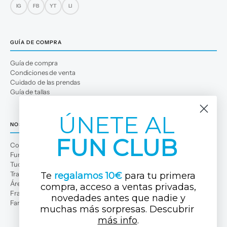
IG
FB
YT
LI
GUÍA DE COMPRA
Guía de compra
Condiciones de venta
Cuidado de las prendas
Guía de tallas
ÚNETE AL
NOSOTROS
FUN CLUB
Conócenos
Fun Club
Tuc Tuc Planet
Trabaja con nosotros
Te
regalamos 10€
para tu primera
Área profesional
compra, acceso a ventas privadas,
Franquicias
novedades antes que nadi
e y
Familias numerosas
muchas más sorpresas. Descubrir ​
más info
.