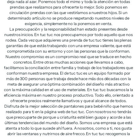
deja nada al azar. Ponemos todo el mimo y toda la atención en todas
prendas que realizamos para ofrecerte lo mejor. Solo ponemos en
circulación prendas con las que vestiríamos a nuestros hijos. Si un
determinado artículo no se produce respetando nuestros niveles de
exigencia, simplemente no la ponemos en venta.
La preocupación y la responsabilidad han estado presentes desde
nuestros inicios. En tuc tuc nos preocupamos por todo aquello que nos
rodea. Cada vez que adquieres una prenda de tuc tuc tienes las plenas
garantías de que estás trabajando con una empresa valiente, que está
comprometida con su entorno y con las personas que la conforman.
Nuestro compromiso es un compromiso real que se traduce en hecho
concretos. Entre otras muchas acciones que llevamos a cabo,
facilitamos la conciliación entre familia y trabajo de los trabajadores que
conforman nuestra empresa. El de tuc tuc es un equipo formado por
más de 300 personas que trabaja desde hace más dos décadas con la
meta de asegurar una óptima combinación del diseño más atractivo
con la máxima calidad en el uso de materiales. En tuc tuc buscamos la la
eficiencia máxima en nuestro proceso productivo. Todo ello, orientado a
ofrecerte precios realmente llamativos y que al alcance de todos.
Disfruta de la mejor selección de pantalones para bebé niño que hemos
realizado para ti en la página web de tuc tuc. Con nosotros no tendrás
que preocuparte de porque u criaturita esté bien guapa y acorde a las
últimas tendencias del mundo del diseño. Somos una empresa que está
atenta a todo lo que sucede ahí fuera. A nosotros, como a ti, nos gusta
abrir las ventanas y nutrirnos de aire frecco. En tuc tuc recogemos la