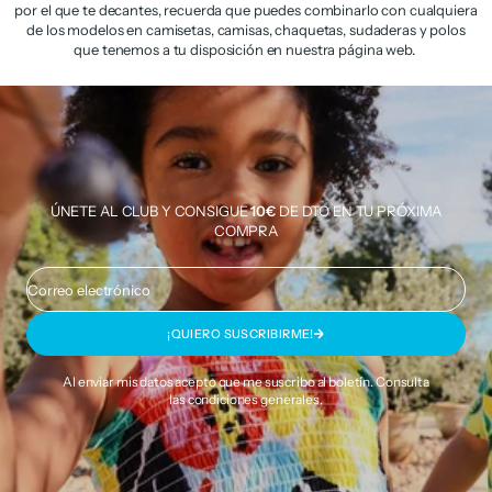
por el que te decantes, recuerda que puedes combinarlo con cualquiera
de los modelos en camisetas, camisas, chaquetas, sudaderas y polos
que tenemos a tu disposición en nuestra página web.
ÚNETE AL CLUB Y CONSIGUE
10€
DE DTO EN TU PRÓXIMA
COMPRA
Correo electrónico
¡QUIERO SUSCRIBIRME!
Al enviar mis datos acepto que me suscribo al boletín. Consulta
las
condiciones generales
.