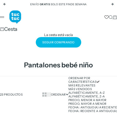
Ir al contenido
ENVÍO
GRATIS
SOLO ESTE FINDE SEMANA
Anterior
Si
tuc tuc
Busc
Ca
Menú
Cesta
La cesta está vacía
SEGUIR COMPRANDO
Pantalones bebé niño
ORDENAR POR
CARACTERÍSTICAS
MÁS RELEVANTES
MÁS VENDIDOS
ALFABÉTICAMENTE, A-Z
Show cards bigger
Show cards smaller
23 PRODUCTOS
ORDENAR
ALFABÉTICAMENTE, Z-A
PRECIO, MENOR A MAYOR
PRECIO, MAYOR A MENOR
FECHA: ANTIGUO(A) A RECIENTE
FECHA: RECIENTE A ANTIGUO(A)