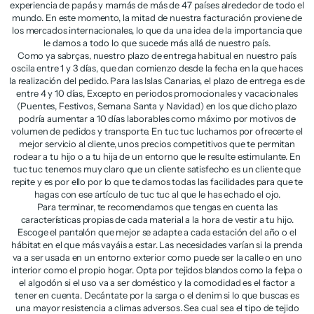
experiencia de papás y mamás de más de 47 países alrededor de todo el
mundo. En este momento, la mitad de nuestra facturación proviene de
los mercados internacionales, lo que da una idea de la importancia que
le damos a todo lo que sucede más allá de nuestro país.
Como ya sabrças, nuestro plazo de entrega habitual en nuestro país
oscila entre 1 y 3 días, que dan comienzo desde la fecha en la que haces
la realización del pedido. Para las Islas Canarias, el plazo de entrega es de
entre 4 y 10 días, Excepto en periodos promocionales y vacacionales
(Puentes, Festivos, Semana Santa y Navidad) en los que dicho plazo
podría aumentar a 10 días laborables como máximo por motivos de
volumen de pedidos y transporte. En tuc tuc luchamos por ofrecerte el
mejor servicio al cliente, unos precios competitivos que te permitan
rodear a tu hijo o a tu hija de un entorno que le resulte estimulante. En
tuc tuc tenemos muy claro que un cliente satisfecho es un cliente que
repite y es por ello por lo que te damos todas las facilidades para que te
hagas con ese artículo de tuc tuc al que le has echado el ojo.
Para terminar, te recomendamos que tengas en cuenta las
características propias de cada material a la hora de vestir a tu hijo.
Escoge el pantalón que mejor se adapte a cada estación del año o el
hábitat en el que más vayáis a estar. Las necesidades varían si la prenda
va a ser usada en un entorno exterior como puede ser la calle o en uno
interior como el propio hogar. Opta por tejidos blandos como la felpa o
el algodón si el uso va a ser doméstico y la comodidad es el factor a
tener en cuenta. Decántate por la sarga o el denim si lo que buscas es
una mayor resistencia a climas adversos. Sea cual sea el tipo de tejido