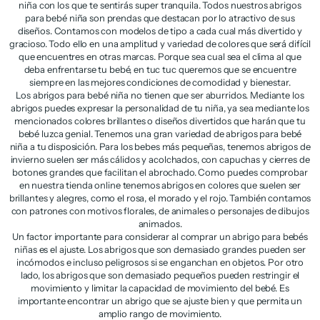
niña con los que te sentirás super tranquila. Todos nuestros abrigos
para bebé niña son prendas que destacan por lo atractivo de sus
diseños. Contamos con modelos de tipo a cada cual más divertido y
gracioso. Todo ello en una amplitud y variedad de colores que será difícil
que encuentres en otras marcas. Porque sea cual sea el clima al que
deba enfrentarse tu bebé, en tuc tuc queremos que se encuentre
siempre en las mejores condiciones de comodidad y bienestar.
Los abrigos para bebé niña no tienen que ser aburridos. Mediante los
abrigos puedes expresar la personalidad de tu niña, ya sea mediante los
mencionados colores brillantes o diseños divertidos que harán que tu
bebé luzca genial. Tenemos una gran variedad de abrigos para bebé
niña a tu disposición. Para los bebes más pequeñas, tenemos abrigos de
invierno suelen ser más cálidos y acolchados, con capuchas y cierres de
botones grandes que facilitan el abrochado. Como puedes comprobar
en nuestra tienda online tenemos abrigos en colores que suelen ser
brillantes y alegres, como el rosa, el morado y el rojo. También contamos
con patrones con motivos florales, de animales o personajes de dibujos
animados.
Un factor importante para considerar al comprar un abrigo para bebés
niñas es el ajuste. Los abrigos que son demasiado grandes pueden ser
incómodos e incluso peligrosos si se enganchan en objetos. Por otro
lado, los abrigos que son demasiado pequeños pueden restringir el
movimiento y limitar la capacidad de movimiento del bebé. Es
importante encontrar un abrigo que se ajuste bien y que permita un
amplio rango de movimiento.