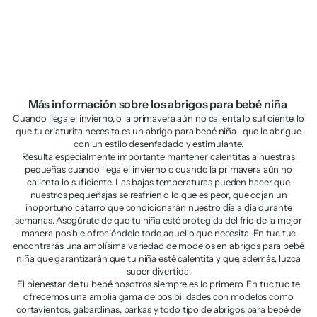
Chaqueta de recién nacido de
Chaqueta de niña de plana y
tricot y motivos florales
denim suave
Precio de oferta
Precio normal
Precio de oferta
Precio normal
€13,48
€26,95
€18,48
€36,95
Más información sobre los abrigos para bebé niña
Cuando llega el invierno, o la primavera aún no calienta lo suficiente, lo
que tu criaturita necesita es un abrigo para bebé niña que le abrigue
con un estilo desenfadado y estimulante.
Resulta especialmente importante mantener calentitas a nuestras
pequeñas cuando llega el invierno o cuando la primavera aún no
calienta lo suficiente. Las bajas temperaturas pueden hacer que
nuestros pequeñajas se resfríen o lo que es peor, que cojan un
inoportuno catarro que condicionarán nuestro día a día durante
semanas. Asegúrate de que tu niña esté protegida del frío de la mejor
manera posible ofreciéndole todo aquello que necesita. En tuc tuc
encontrarás una amplísima variedad de modelos en abrigos para bebé
niña que garantizarán que tu niña esté calentita y que, además, luzca
super divertida.
El bienestar de tu bebé nosotros siempre es lo primero. En tuc tuc te
ofrecemos una amplia gama de posibilidades con modelos como
cortavientos, gabardinas, parkas y todo tipo de abrigos para bebé de