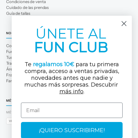
Condiciones de venta
Cuidado de las prendas
Guía de tallas
ÚNETE AL
NOSOTROS
FUN CLUB
Conócenos
Fun Club
Tuc Tuc Planet
Trabaja con nosotros
Te
regalamos 10€
para tu primera
Área profesional
compra, acceso a ventas privadas,
Franquicias
novedades antes que nadi
e y
Familias numerosas
muchas más sorpresas. Descubrir ​
más info
.
MÉTODOS DE PAGO
Email
MÉTODOS DE PAGO
VISA
MASTERCARD
AMEX
PAYPAL
BIZUM
APPLE PAY
GOOGLE PAY
¡QUIERO SUSCRIBIRME!