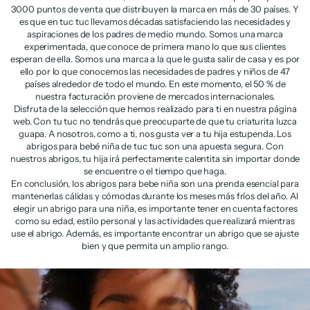
3000 puntos de venta que distribuyen la marca en más de 30 países. Y
es que en tuc tuc llevamos décadas satisfaciendo las necesidades y
aspiraciones de los padres de medio mundo. Somos una marca
experimentada, que conoce de primera mano lo que sus clientes
esperan de ella. Somos una marca a la que le gusta salir de casa y es por
ello por lo que conocemos las necesidades de padres y niños de 47
países alrededor de todo el mundo. En este momento, el 50 % de
nuestra facturación proviene de mercados internacionales.
Disfruta de la selección que hemos realizado para ti en nuestra página
web. Con tu tuc no tendrás que preocuparte de que tu criaturita luzca
guapa. A nosotros, como a ti, nos gusta ver a tu hija estupenda. Los
abrigos para bebé niña de tuc tuc son una apuesta segura. Con
nuestros abrigos, tu hija irá perfectamente calentita sin importar donde
se encuentre o el tiempo que haga.
En conclusión, los abrigos para bebe niña son una prenda esencial para
mantenerlas cálidas y cómodas durante los meses más fríos del año. Al
elegir un abrigo para una niña, es importante tener en cuenta factores
como su edad, estilo personal y las actividades que realizará mientras
use el abrigo. Además, es importante encontrar un abrigo que se ajuste
bien y que permita un amplio rango.