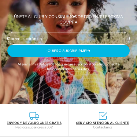
ÚNETE AL CLUB Y CONSIGUE
10€
DE DTO EN TU PRÓXIMA
COMPRA
Correo electrónico
¡QUIERO SUSCRIBIRME!
Al enviar mis datos acepto que me suscribo al boletín. Consulta
las
condiciones generales
.
ENVÍOS Y DEVOLUCIONES GRATIS
SERVICIO ATENCIÓN AL CLIENTE
Pedidos superiores a 50€
Contáctanos