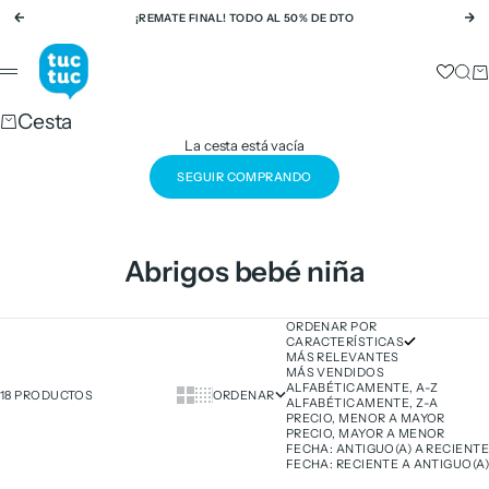
Ir al contenido
¡REMATE FINAL! TODO AL 50% DE DTO
Anterior
Si
tuc tuc
Busc
Ca
Menú
Cesta
La cesta está vacía
SEGUIR COMPRANDO
Abrigos bebé niña
ORDENAR POR
CARACTERÍSTICAS
MÁS RELEVANTES
MÁS VENDIDOS
ALFABÉTICAMENTE, A-Z
Show cards bigger
Show cards smaller
18 PRODUCTOS
ORDENAR
ALFABÉTICAMENTE, Z-A
PRECIO, MENOR A MAYOR
PRECIO, MAYOR A MENOR
FECHA: ANTIGUO(A) A RECIENTE
FECHA: RECIENTE A ANTIGUO(A)