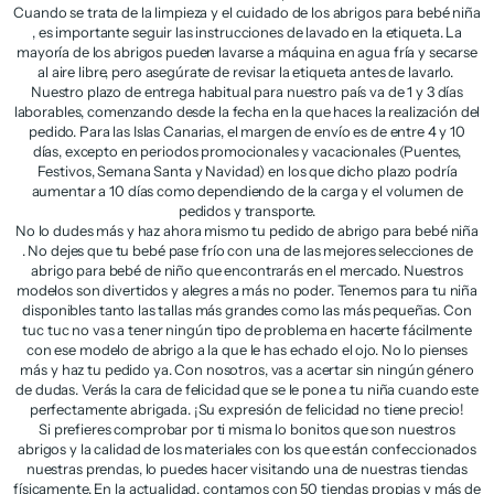
Cuando se trata de la limpieza y el cuidado de los abrigos para bebé niña
, es importante seguir las instrucciones de lavado en la etiqueta. La
mayoría de los abrigos pueden lavarse a máquina en agua fría y secarse
al aire libre, pero asegúrate de revisar la etiqueta antes de lavarlo.
Nuestro plazo de entrega habitual para nuestro país va de 1 y 3 días
laborables, comenzando desde la fecha en la que haces la realización del
pedido. Para las Islas Canarias, el margen de envío es de entre 4 y 10
días, excepto en periodos promocionales y vacacionales (Puentes,
Festivos, Semana Santa y Navidad) en los que dicho plazo podría
aumentar a 10 días como dependiendo de la carga y el volumen de
pedidos y transporte.
No lo dudes más y haz ahora mismo tu pedido de abrigo para bebé niña
. No dejes que tu bebé pase frío con una de las mejores selecciones de
abrigo para bebé de niño que encontrarás en el mercado. Nuestros
modelos son divertidos y alegres a más no poder. Tenemos para tu niña
disponibles tanto las tallas más grandes como las más pequeñas. Con
tuc tuc no vas a tener ningún tipo de problema en hacerte fácilmente
con ese modelo de abrigo a la que le has echado el ojo. No lo pienses
más y haz tu pedido ya. Con nosotros, vas a acertar sin ningún género
de dudas. Verás la cara de felicidad que se le pone a tu niña cuando este
perfectamente abrigada. ¡Su expresión de felicidad no tiene precio!
Si prefieres comprobar por ti misma lo bonitos que son nuestros
abrigos y la calidad de los materiales con los que están confeccionados
nuestras prendas, lo puedes hacer visitando una de nuestras tiendas
físicamente. En la actualidad, contamos con 50 tiendas propias y más de