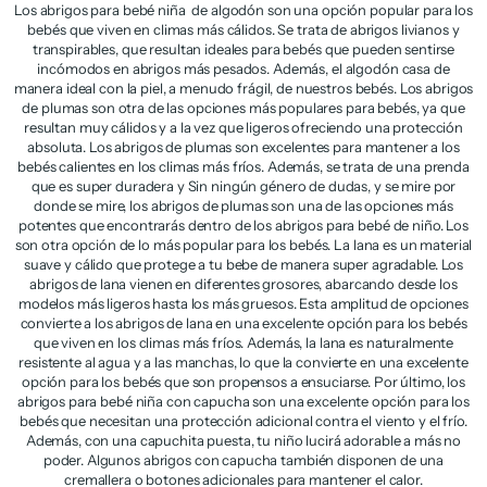
Los abrigos para bebé niña de algodón son una opción popular para los
bebés que viven en climas más cálidos. Se trata de abrigos livianos y
transpirables, que resultan ideales para bebés que pueden sentirse
incómodos en abrigos más pesados. Además, el algodón casa de
manera ideal con la piel, a menudo frágil, de nuestros bebés. Los abrigos
de plumas son otra de las opciones más populares para bebés, ya que
resultan muy cálidos y a la vez que ligeros ofreciendo una protección
absoluta. Los abrigos de plumas son excelentes para mantener a los
bebés calientes en los climas más fríos. Además, se trata de una prenda
que es super duradera y Sin ningún género de dudas, y se mire por
donde se mire, los abrigos de plumas son una de las opciones más
potentes que encontrarás dentro de los abrigos para bebé de niño. Los
son otra opción de lo más popular para los bebés. La lana es un material
suave y cálido que protege a tu bebe de manera super agradable. Los
abrigos de lana vienen en diferentes grosores, abarcando desde los
modelos más ligeros hasta los más gruesos. Esta amplitud de opciones
convierte a los abrigos de lana en una excelente opción para los bebés
que viven en los climas más fríos. Además, la lana es naturalmente
resistente al agua y a las manchas, lo que la convierte en una excelente
opción para los bebés que son propensos a ensuciarse. Por último, los
abrigos para bebé niña con capucha son una excelente opción para los
bebés que necesitan una protección adicional contra el viento y el frío.
Además, con una capuchita puesta, tu niño lucirá adorable a más no
poder. Algunos abrigos con capucha también disponen de una
cremallera o botones adicionales para mantener el calor.