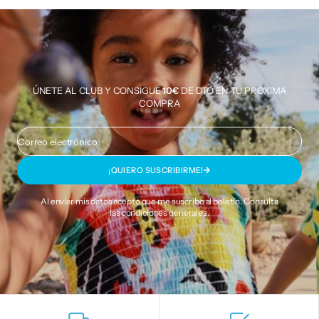
ÚNETE AL CLUB Y CONSIGUE
10€
DE DTO EN TU PRÓXIMA
COMPRA
Correo electrónico
¡QUIERO SUSCRIBIRME!
Al enviar mis datos acepto que me suscribo al boletín. Consulta
las
condiciones generales
.