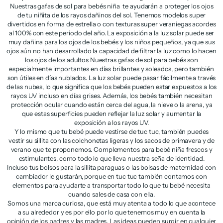
Nuestras gafas de sol para bebés niña te ayudarán a proteger los ojos
de tu niñita de los rayos dañinos del sol. Tenemos modelos super
divertidos en forma de estrella o con texturas super veraniegas acordes
al 100% con este periodo del año. La exposición a la luz solar puede ser
muy dañina para los ojos de los bebés y los niños pequeños, ya que sus
ojos aún no han desarrollado la capacidad de filtrar la luz como lo hacen
los ojos de los adultos Nuestras gafas de sol para bebés son
especialmente importantes en días brillantes y soleados, pero también
son útiles en días nublados. La luz solar puede pasar fácilmente a través
de las nubes, lo que significa que los bebés pueden estar expuestos a los
rayos UV incluso en días grises. Además, los bebés también necesitan
protección ocular cuando están cerca del agua, la nieve o la arena, ya
que estas superficies pueden reflejar la luz solar y aumentar la
exposición a los rayos UV.
Y lo mismo que tu bebé puede vestirse de tuc tuc, también puedes
vestir su sillita con las colchonetas ligeras y los sacos de primavera y de
verano que te proponemos. Complementos para bebé niña frescos y
estimulantes, como todo lo que lleva nuestra seña de identidad.
Incluso tus bolsos para la sillita paraguas o las bolsas de maternidad con
cambiador le gustarán, porque en tuc tuc también contamos con
elementos para ayudarte a transportar todo lo que tu bebé necesita
cuando sales de casa con ella.
Somos una marca curiosa, que está muy atenta a todo lo que acontece
a su alrededor y es por ello por lo que tenemos muy en cuenta la
opinión de los padres y las madres. Las ideas pueden surgir en cualquier