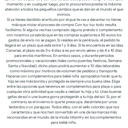
momento y en cualquier luego, por lo procuramos prestar la máxima
atención a todos los pequeños cambios que se dan en el mundo el que
vivimos.
Si ya tienes decidido el artículo por el que te vas a decantar no tienes
más que iniciar el proceso de compra Con tuc tuc todo resulta
facilísimo. Si alguna vez has comprado alguna prenda o complemento
con nosotros ya sabrás que en las compras superiores a 50 euros los
gastos de envío no se pagan. Si resides en la península, el pedido te
llegará en un plazo que está entre 1 y 3 días. Si te encuentras en las Islas
Canarias, el plazo es de 3 o 4 días si es por envío aéreo y de 4 a 10 días
para envíos marítimos. En ambos casos, y durante periodos
promocionales y vacacionales (tales como puentes, festivos, Semana
Santa y Navidad), dicho plazo podría aumentar a 10 días laborables
como máximo por motivos de volumen de pedidos y transporte.
Hacerse con complementos para bebé niña apropiados harán que tu
hija se vea más bonita y protegida es siempre una buena idea. Elige
entre las opciones que tenemos en complementos para playa o para
cualquier otra actividad que vayáis a realizar tu hija y tú. Unas buenas
gafas de sol o una buena gorra protegerán a tu hija del sol. Si, por el
contrario, es el invierno lo que te preocupa, decántate por unos
leotardos o un paraguas. Todos ellos, con el sello colorido que nos
caracteriza y que nos han convertido en una de las marcas más
reconocidas en el mundo de la moda infantil y en los complementos
para bebé niña .