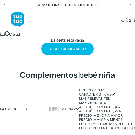
Ir al contenido
¡REMATE FINAL! TODO AL 50% DE DTO
Anterior
Si
tuc tuc
Busc
Ca
Menú
Cesta
La cesta está vacía
SEGUIR COMPRANDO
Complementos bebé niña
ORDENAR POR
CARACTERÍSTICAS
MÁS RELEVANTES
MÁS VENDIDOS
ALFABÉTICAMENTE, A-Z
Show cards bigger
Show cards smaller
64 PRODUCTOS
ORDENAR
ALFABÉTICAMENTE, Z-A
PRECIO, MENOR A MAYOR
PRECIO, MAYOR A MENOR
FECHA: ANTIGUO(A) A RECIENTE
FECHA: RECIENTE A ANTIGUO(A)