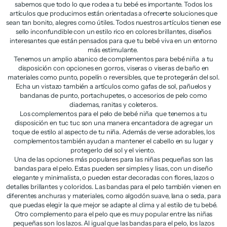
sabemos que todo lo que rodea a tu bebé es importante. Todos los
artículos que producimos están orientadas a ofrecerte soluciones que
sean tan bonito, alegres como útiles. Todos nuestros artículos tienen ese
sello inconfundible con un estilo rico en colores brillantes, diseños
interesantes que están pensados para que tu bebé viva en un entorno
más estimulante.
Tenemos un amplio abanico de complementos para bebé niña a tu
disposición con opciones en gorros, viseras o viseras de baño en
materiales como punto, popelín o reversibles, que te protegerán del sol.
Echa un vistazo también a artículos como gafas de sol, pañuelos y
bandanas de punto, portachupetes, o accesorios de pelo como
diademas, ranitas y coleteros.
Los complementos para el pelo de bebé niña que tenemos a tu
disposición en tuc tuc son una manera encantadora de agregar un
toque de estilo al aspecto de tu niña. Además de verse adorables, los
complementos también ayudan a mantener el cabello en su lugar y
protegerlo del sol y el viento.
Una de las opciones más populares para las niñas pequeñas son las
bandas para el pelo. Estas pueden ser simples y lisas, con un diseño
elegante y minimalista, o pueden estar decoradas con flores, lazos o
detalles brillantes y coloridos. Las bandas para el pelo también vienen en
diferentes anchuras y materiales, como algodón suave, lana o seda, para
que puedas elegir la que mejor se adapte al clima y al estilo de tu bebé.
Otro complemento para el pelo que es muy popular entre las niñas
pequeñas son los lazos. Al igual que las bandas para el pelo, los lazos