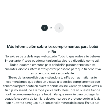
Gorra de niña de plana con
Gorro de recién nacido de plana
corazón de lentejuelas
y cinta ajustable
Precio de oferta
Precio normal
Precio de oferta
Precio normal
€6,98
€13,95
€8,48
€16,95
1
2
Más información sobre los complementos para bebé
niña
No solo se trata de la ropa y el calzado. Todo lo que rodea a tu bebé es
importante. Y todo puede ser tan bonito, alegre y divertido como útil.
Todos los complementos para bebé niña pueden tener colores
brillantes, diseños interesantes y estar pensados para que tu bebé viva
en un entorno más estimulante.
Si eres de las que disfrutas vistiendo a tu niña por las mañanas te
recomendamos que eches un vistazo a todos los complementos que
tenemos esperándote en nuestra tienda online. Como ya sabrás vestir a
tu hija no se reduce a la ropa y el calzado. Descubre en nuestra tienda
online complementos para bebé niña que servirán para proteger la
pequeña cabecita de tu hija, a decorar su pelo o protegerse de la lluvia
con nuestros paraguas, que son sencillamente deliciosos. En tuc tuc