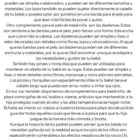
pueden ser simples o elaborados, y pueden ser de diferentes tamaños y
materiales. Los lazos también se pueden sujetar directamente al cabello
de tu bebé, o puedes optar por ponerlos en una banda para el pelo para
que sean más fáciles de poner y quitar.
Otro complemento para el pelo de bebé niña son las diademas. Estas
son similares a las bandas para el pelo, pero tienen una forma más ancha
que cubre más la cabeza. Las diademas pueden ser simples y lisas, o
estar decoradas con detalles como flores, lazos y otros adornos. Al igual
que las bandas para el pelo, las diademas pueden ser de diferentes
anchuras y materiales, por lo que es fácil encontrar una que se adapte a
las necesidades y gustos de tu bebé.
También hay pinzas y horquillas que pueden ser utilizadas para
mantener el cabello de tu bebé en su lugar. Estas pueden ser simples y
lisas, o tener detalles como flores, mariposas y otros adornos adorables.
Las pinzas y horquillas son especialmente útiles si tu bebé tiene el
cabello largo que puede caer en su rostro o irritar sus ojos.
En tuc tuc también disponemos de complementos para bebé niña de
playa como gafas de sol, toallas o viseras, artículos que mantendrán a tu
hija protegida cuando el calor y las altas temperaturas se hagan notar.
Échales así mismo un vistazo a nuestros bolsos para playa donde podrás
guardar todas aquellas cosas que llevas a la playa para que tu hija
juegue de la manera más cómoda y bonita.
Aunque la mayoría de los padres pueden pensar que los bebés no
necesitan gafas de sol, la realidad es que los ojos de los niños son
especialmente vulnerables a los efectos negativos de los rayos UV.