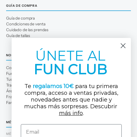
GUÍA DE COMPRA
Guía de compra
Condiciones de venta
Cuidado de las prendas
Guía de tallas
ÚNETE AL
NOSOTROS
FUN CLUB
Conócenos
Fun Club
Tuc Tuc Planet
Trabaja con nosotros
Te
regalamos 10€
para tu primera
Área profesional
compra, acceso a ventas privadas,
Franquicias
novedades antes que nadi
e y
Familias numerosas
muchas más sorpresas. Descubrir ​
más info
.
MÉTODOS DE PAGO
Email
MÉTODOS DE PAGO