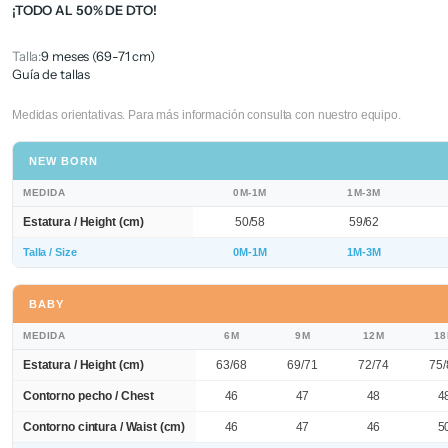
¡TODO AL 50% DE DTO!
Talla:
9 meses (69-71 cm)
Guía de tallas
Medidas orientativas. Para más información consulta con nuestro equipo.
NEW BORN
MEDIDA
0M-1M
1M-3M
Estatura / Height (cm)
50/58
59/62
Talla / Size
0M-1M
1M-3M
BABY
MEDIDA
6M
9M
12M
1
Estatura / Height (cm)
63/68
69/71
72/74
75/
Contorno pecho / Chest
46
47
48
4
Contorno cintura / Waist (cm)
46
47
46
5