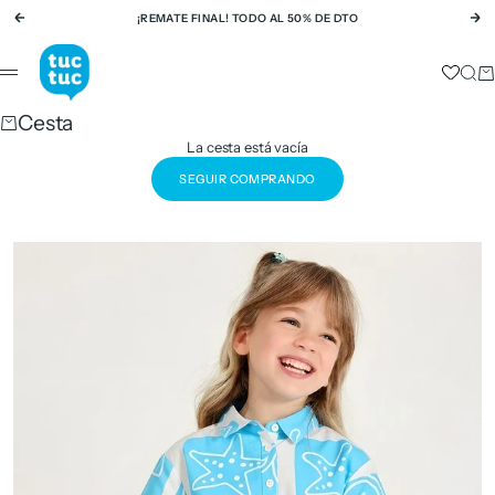
Ir al contenido
¡REMATE FINAL! TODO AL 50% DE DTO
Anterior
Si
tuc tuc
Busc
Ca
Menú
Cesta
La cesta está vacía
SEGUIR COMPRANDO