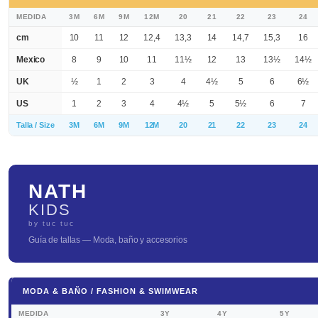
MEDIDA
3M
6M
9M
12M
20
21
22
23
24
cm
10
11
12
12,4
13,3
14
14,7
15,3
16
Mexico
8
9
10
11
11½
12
13
13½
14½
UK
½
1
2
3
4
4½
5
6
6½
US
1
2
3
4
4½
5
5½
6
7
Talla / Size
3M
6M
9M
12M
20
21
22
23
24
NATH
KIDS
by tuc tuc
Guía de tallas — Moda, baño y accesorios
MODA & BAÑO / FASHION & SWIMWEAR
MEDIDA
3Y
4Y
5Y