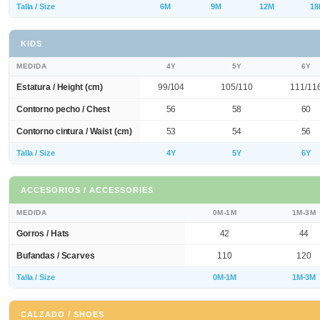
Talla / Size
6M
9M
12M
18
KIDS
MEDIDA
4Y
5Y
6Y
Estatura / Height (cm)
99/104
105/110
111/11
Contorno pecho / Chest
56
58
60
Contorno cintura / Waist (cm)
53
54
56
Talla / Size
4Y
5Y
6Y
ACCESORIOS / ACCESSORIES
MEDIDA
0M-1M
1M-3M
Gorros / Hats
42
44
Bufandas / Scarves
110
120
Talla / Size
0M-1M
1M-3M
CALZADO / SHOES