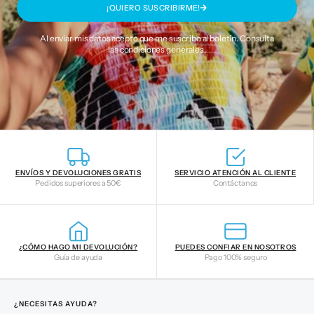
¡QUIERO SUSCRIBIRME!
Al enviar mis datos acepto que me suscribo al boletín. Consulta
las
condiciones generales
.
ENVÍOS Y DEVOLUCIONES GRATIS
SERVICIO ATENCIÓN AL CLIENTE
Pedidos superiores a 50€
Contáctanos
¿CÓMO HAGO MI DEVOLUCIÓN?
PUEDES CONFIAR EN NOSOTROS
Guía de ayuda
Pago 100% seguro
¿NECESITAS AYUDA?