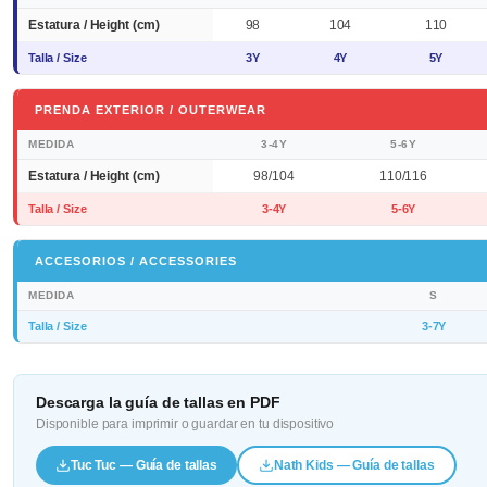
Estatura / Height (cm)
98
104
110
Talla / Size
3Y
4Y
5Y
PRENDA EXTERIOR / OUTERWEAR
MEDIDA
3-4Y
5-6Y
Estatura / Height (cm)
98/104
110/116
Talla / Size
3-4Y
5-6Y
ACCESORIOS / ACCESSORIES
MEDIDA
S
Talla / Size
3-7Y
Descarga la guía de tallas en PDF
Disponible para imprimir o guardar en tu dispositivo
Tuc Tuc — Guía de tallas
Nath Kids — Guía de tallas