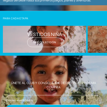
llegada del bebé hasta sus primeros juegos, planes y aventuras.
PARA CADA ETAPA
VESTIDOS NIÑA
VER COLECCIÓN
ÚNETE AL CLUB Y CONSIGUE
10€
DE DTO EN TU PRÓXIMA
COMPRA
Correo electrónico