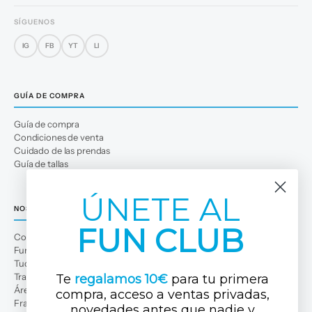
SÍGUENOS
IG
FB
YT
LI
GUÍA DE COMPRA
Guía de compra
Condiciones de venta
Cuidado de las prendas
Guía de tallas
ÚNETE AL
NOSOTROS
FUN CLUB
Conócenos
Fun Club
Tuc Tuc Planet
Trabaja con nosotros
Te
regalamos 10€
para tu primera
Área profesional
compra, acceso a ventas privadas,
Franquicias
novedades antes que nadi
e y