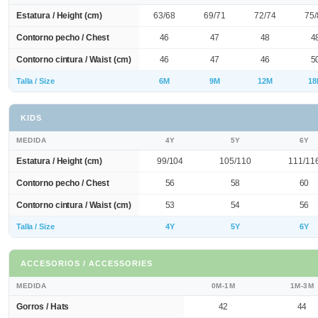
Estatura / Height (cm)
63/68
69/71
72/74
75/
Contorno pecho / Chest
46
47
48
4
Contorno cintura / Waist (cm)
46
47
46
5
Talla / Size
6M
9M
12M
18
KIDS
MEDIDA
4Y
5Y
6Y
Estatura / Height (cm)
99/104
105/110
111/11
Contorno pecho / Chest
56
58
60
Contorno cintura / Waist (cm)
53
54
56
Talla / Size
4Y
5Y
6Y
ACCESORIOS / ACCESSORIES
MEDIDA
0M-1M
1M-3M
Gorros / Hats
42
44