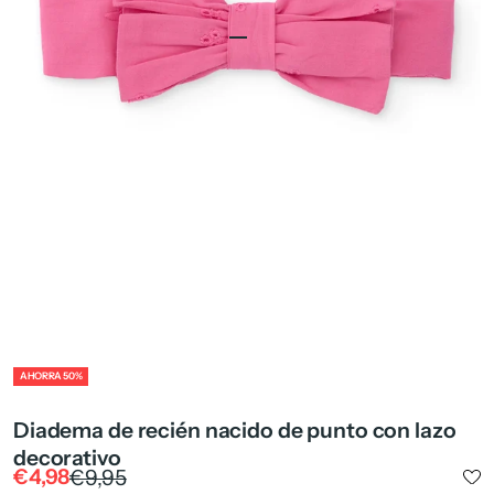
Ir al artículo 1
Ir al artículo 2
Ir al artículo 4
ZOOM
AHORRA 50%
Diadema de recién nacido de punto con lazo
decorativo
Precio de oferta
Precio normal
€4,98
€9,95