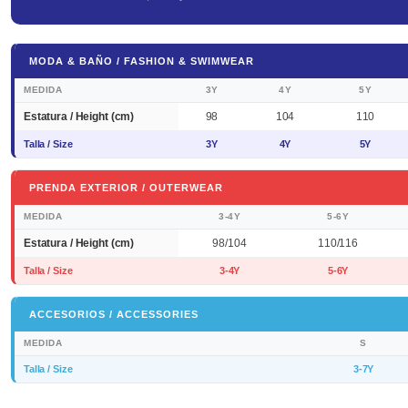
MODA & BAÑO / FASHION & SWIMWEAR
MEDIDA
3Y
4Y
5Y
Estatura / Height (cm)
98
104
110
Talla / Size
3Y
4Y
5Y
PRENDA EXTERIOR / OUTERWEAR
MEDIDA
3-4Y
5-6Y
Estatura / Height (cm)
98/104
110/116
Talla / Size
3-4Y
5-6Y
ACCESORIOS / ACCESSORIES
MEDIDA
S
Talla / Size
3-7Y