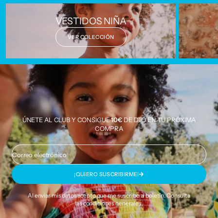
VESTIDOS NIÑA
VER COLECCIÓN
ÚNETE AL CLUB Y CONSIGUE
10€
DE DTO EN TU PRÓXIMA
COMPRA
Correo electrónico
¡QUIERO SUSCRIBIRME!
Al enviar mis datos acepto que me suscribo al boletín. Consulta
las
condiciones generales
.