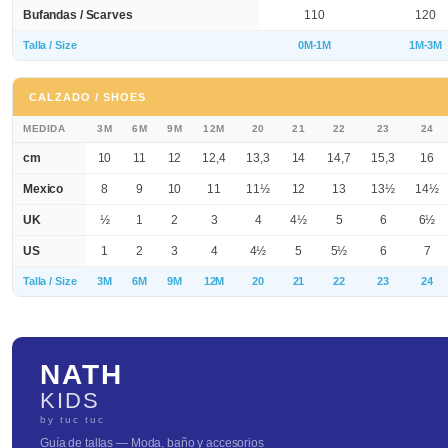
Bufandas / Scarves
110
120
Talla / Size
0M-1M
1M-3M
CALZADO / SHOES
MEDIDA
3M
6M
9M
12M
20
21
22
23
24
cm
10
11
12
12,4
13,3
14
14,7
15,3
16
Mexico
8
9
10
11
11½
12
13
13½
14½
UK
½
1
2
3
4
4½
5
6
6½
US
1
2
3
4
4½
5
5½
6
7
Talla / Size
3M
6M
9M
12M
20
21
22
23
24
NATH
KIDS
by tuc tuc
Guía de tallas — Moda, baño y accesorios