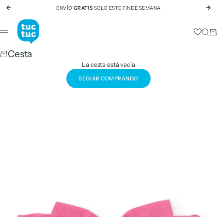
Ir al contenido
ENVÍO
GRATIS
SOLO ESTE FINDE SEMANA
Anterior
Si
tuc tuc
Busc
Ca
Menú
Cesta
La cesta está vacía
SEGUIR COMPRANDO