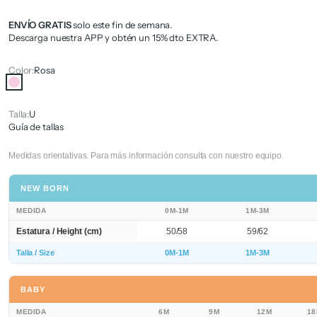
ENVÍO GRATIS
solo este fin de semana.
Descarga nuestra APP y obtén un 15% dto EXTRA.
Color:
Rosa
Rosa
Talla:
U
Guía de tallas
Medidas orientativas. Para más información consulta con nuestro equipo.
NEW BORN
MEDIDA
0M-1M
1M-3M
Estatura / Height (cm)
50/58
59/62
Talla / Size
0M-1M
1M-3M
BABY
MEDIDA
6M
9M
12M
1