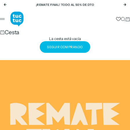
Ir al contenido
¡REMATE FINAL! TODO AL 50% DE DTO
Anterior
Si
tuc tuc
Busc
Ca
Menú
Cesta
La cesta está vacía
SEGUIR COMPRANDO