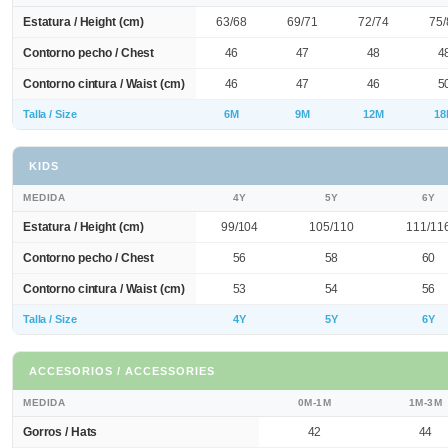
Estatura / Height (cm)
63/68
69/71
72/74
75/
Contorno pecho / Chest
46
47
48
4
Contorno cintura / Waist (cm)
46
47
46
5
Talla / Size
6M
9M
12M
18
KIDS
MEDIDA
4Y
5Y
6Y
Estatura / Height (cm)
99/104
105/110
111/11
Contorno pecho / Chest
56
58
60
Contorno cintura / Waist (cm)
53
54
56
Talla / Size
4Y
5Y
6Y
ACCESORIOS / ACCESSORIES
MEDIDA
0M-1M
1M-3M
Gorros / Hats
42
44