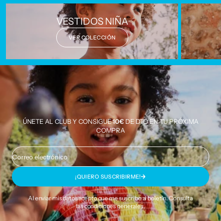
VESTIDOS NIÑA
VER COLECCIÓN
ÚNETE AL CLUB Y CONSIGUE
10€
DE DTO EN TU PRÓXIMA
COMPRA
Correo electrónico
¡QUIERO SUSCRIBIRME!
Al enviar mis datos acepto que me suscribo al boletín. Consulta
las
condiciones generales
.