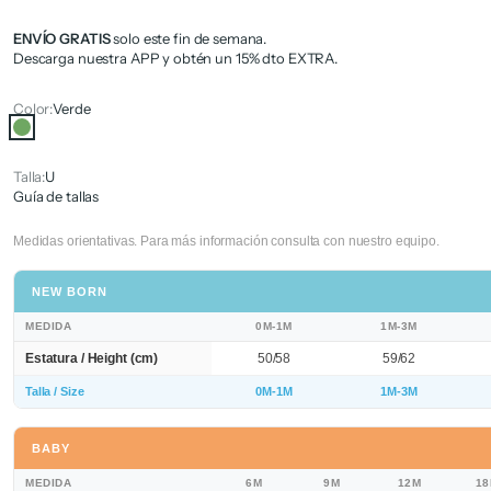
ENVÍO GRATIS
solo este fin de semana.
Descarga nuestra APP y obtén un 15% dto EXTRA.
Color:
Verde
Verde
Talla:
U
Guía de tallas
Medidas orientativas. Para más información consulta con nuestro equipo.
NEW BORN
MEDIDA
0M-1M
1M-3M
Estatura / Height (cm)
50/58
59/62
Talla / Size
0M-1M
1M-3M
BABY
MEDIDA
6M
9M
12M
1