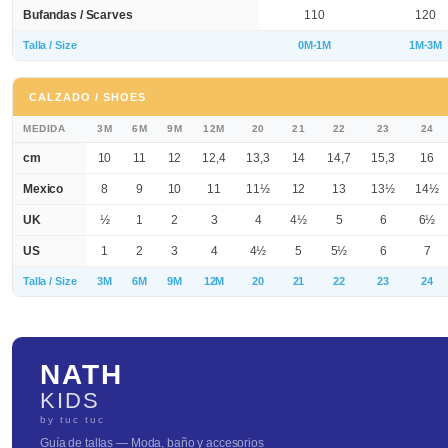
Bufandas / Scarves
110
120
Talla / Size
0M-1M
1M-3M
CALZADO / SHOES
MEDIDA
3M
6M
9M
12M
20
21
22
23
24
cm
10
11
12
12,4
13,3
14
14,7
15,3
16
Mexico
8
9
10
11
11½
12
13
13½
14½
UK
½
1
2
3
4
4½
5
6
6½
US
1
2
3
4
4½
5
5½
6
7
Talla / Size
3M
6M
9M
12M
20
21
22
23
24
NATH
KIDS
by tuc tuc
Guía de tallas — Moda, baño y accesorios