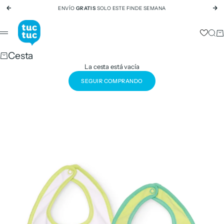
Ir al contenido
ENVÍO
GRATIS
SOLO ESTE FINDE SEMANA
Anterior
Si
tuc tuc
Busc
Ca
Menú
Cesta
La cesta está vacía
SEGUIR COMPRANDO