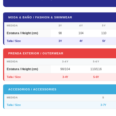
MODA & BAÑO / FASHION & SWIMWEAR
MEDIDA
3Y
4Y
5Y
Estatura / Height (cm)
98
104
110
Talla / Size
3Y
4Y
5Y
PRENDA EXTERIOR / OUTERWEAR
MEDIDA
3-4Y
5-6Y
Estatura / Height (cm)
98/104
110/116
Talla / Size
3-4Y
5-6Y
ACCESORIOS / ACCESSORIES
MEDIDA
S
Talla / Size
3-7Y