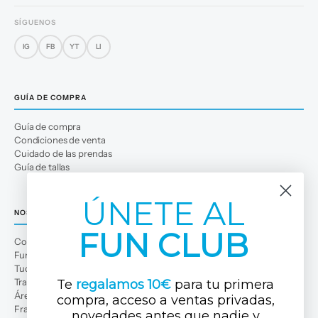
SÍGUENOS
IG
FB
YT
LI
GUÍA DE COMPRA
Guía de compra
Condiciones de venta
Cuidado de las prendas
Guía de tallas
ÚNETE AL
NOSOTROS
FUN CLUB
Conócenos
Fun Club
Tuc Tuc Planet
Trabaja con nosotros
Te
regalamos 10€
para tu primera
Área profesional
compra, acceso a ventas privadas,
Franquicias
novedades antes que nadi
e y