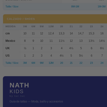
Talla / Size
0M-1M
1M-3M
CALZADO / SHOES
MEDIDA
3M
6M
9M
12M
20
21
22
23
24
cm
10
11
12
12,4
13,3
14
14,7
15,3
16
Mexico
8
9
10
11
11½
12
13
13½
14½
UK
½
1
2
3
4
4½
5
6
6½
US
1
2
3
4
4½
5
5½
6
7
Talla / Size
3M
6M
9M
12M
20
21
22
23
24
NATH
KIDS
by tuc tuc
Guía de tallas — Moda, baño y accesorios