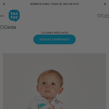
Ir al contenido
¡REMATE FINAL! TODO AL 50% DE DTO
Anterior
Si
tuc tuc
Busc
Ca
Menú
Cesta
La cesta está vacía
SEGUIR COMPRANDO