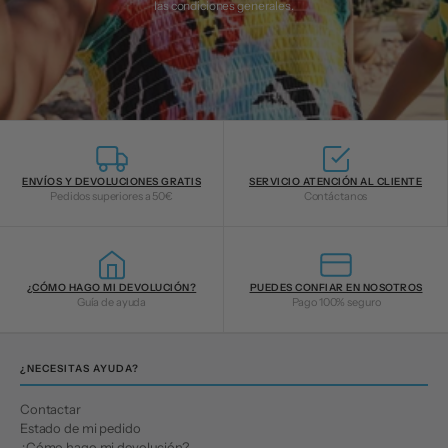
las
condiciones generales
.
ENVÍOS Y DEVOLUCIONES GRATIS
SERVICIO ATENCIÓN AL CLIENTE
Pedidos superiores a 50€
Contáctanos
¿CÓMO HAGO MI DEVOLUCIÓN?
PUEDES CONFIAR EN NOSOTROS
Guía de ayuda
Pago 100% seguro
¿NECESITAS AYUDA?
Contactar
Estado de mi pedido
¿Cómo hago mi devolución?