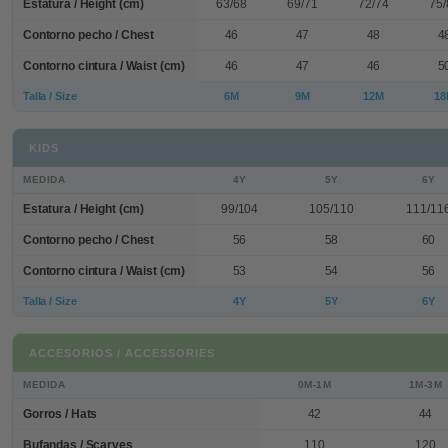
Estatura / Height (cm)
63/68
69/71
72/74
75/
Contorno pecho / Chest
46
47
48
4
Contorno cintura / Waist (cm)
46
47
46
5
Talla / Size
6M
9M
12M
18
KIDS
MEDIDA
4Y
5Y
6Y
Estatura / Height (cm)
99/104
105/110
111/11
Contorno pecho / Chest
56
58
60
Contorno cintura / Waist (cm)
53
54
56
Talla / Size
4Y
5Y
6Y
ACCESORIOS / ACCESSORIES
MEDIDA
0M-1M
1M-3M
Gorros / Hats
42
44
Bufandas / Scarves
110
120