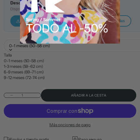
Descarga la guía de tallas en PDF
Disponible para imprimir o guardar en tu dispositivo
Tuc Tuc — Guía de tallas
Nath Kids — Guía de tallas
0-1 meses (50-58 cm)
Talla
0-1 meses (50-58 cm)
1-3 meses (59-62 cm)
6-9 meses (69-71 cm)
9-12 meses (72-74 cm)
Reducir cantidad
AÑADIR A LA CESTA
Más opciones de pago
Envíos a tienda gratis
Pago seguro