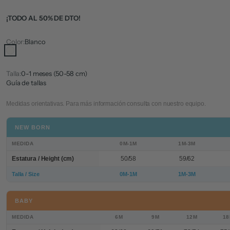
¡TODO AL 50% DE DTO!
Color:
Blanco
Blanco
Talla:
0-1 meses (50-58 cm)
Guía de tallas
Medidas orientativas. Para más información consulta con nuestro equipo.
NEW BORN
MEDIDA
0M-1M
1M-3M
Estatura / Height (cm)
50/58
59/62
Talla / Size
0M-1M
1M-3M
BABY
MEDIDA
6M
9M
12M
1