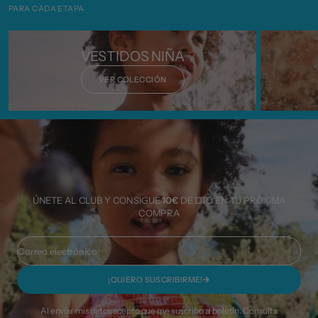
PARA CADA ETAPA
VESTIDOS NIÑA
VER COLECCIÓN
ÚNETE AL CLUB Y CONSIGUE
10€
DE DTO EN TU PRÓXIMA
COMPRA
Correo electrónico
¡QUIERO SUSCRIBIRME!
Al enviar mis datos acepto que me suscribo al boletín. Consulta