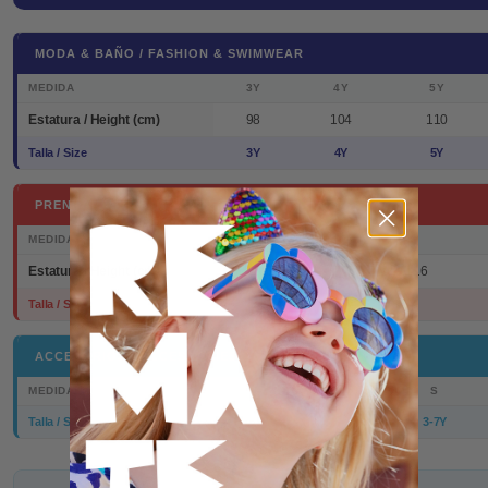
MODA & BAÑO / FASHION & SWIMWEAR
MEDIDA
3Y
4Y
5Y
Estatura / Height (cm)
98
104
110
Talla / Size
3Y
4Y
5Y
PRENDA EXTERIOR / OUTERWEAR
MEDIDA
3-4Y
5-6Y
Estatura / Height (cm)
98/104
110/116
Talla / Size
3-4Y
5-6Y
ACCESORIOS / ACCESSORIES
MEDIDA
S
Talla / Size
3-7Y