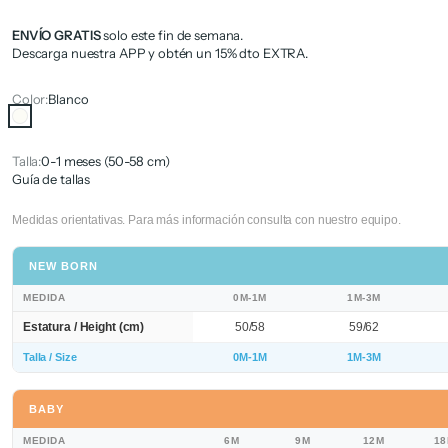
ENVÍO GRATIS
solo este fin de semana.
Descarga nuestra APP y obtén un 15% dto EXTRA.
Color:
Blanco
Blanco
Talla:
0-1 meses (50-58 cm)
Guía de tallas
Medidas orientativas. Para más información consulta con nuestro equipo.
NEW BORN
MEDIDA
0M-1M
1M-3M
Estatura / Height (cm)
50/58
59/62
Talla / Size
0M-1M
1M-3M
BABY
MEDIDA
6M
9M
12M
1