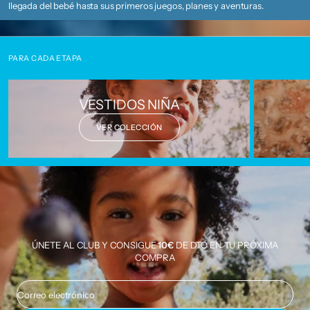
llegada del bebé hasta sus primeros juegos, planes y aventuras.
PARA CADA ETAPA
VESTIDOS NIÑA
VER COLECCIÓN
ÚNETE AL CLUB Y CONSIGUE
10€
DE DTO EN TU PRÓXIMA
COMPRA
Correo electrónico