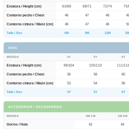
Estatura / Height (cm)
63/68
69/71
72/74
75/
Contorno pecho / Chest
46
47
48
4
Contorno cintura / Waist (cm)
46
47
46
5
Talla / Size
6M
9M
12M
18
KIDS
MEDIDA
4Y
5Y
6Y
Estatura / Height (cm)
99/104
105/110
111/11
Contorno pecho / Chest
56
58
60
Contorno cintura / Waist (cm)
53
54
56
Talla / Size
4Y
5Y
6Y
ACCESORIOS / ACCESSORIES
MEDIDA
0M-1M
1M-3M
Gorros / Hats
42
44