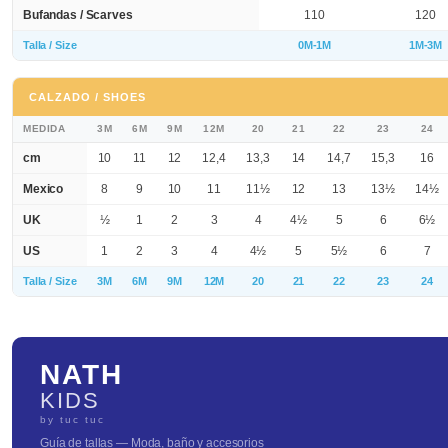
Bufandas / Scarves
110
120
Talla / Size
0M-1M
1M-3M
CALZADO / SHOES
MEDIDA
3M
6M
9M
12M
20
21
22
23
24
cm
10
11
12
12,4
13,3
14
14,7
15,3
16
Mexico
8
9
10
11
11½
12
13
13½
14½
UK
½
1
2
3
4
4½
5
6
6½
US
1
2
3
4
4½
5
5½
6
7
Talla / Size
3M
6M
9M
12M
20
21
22
23
24
NATH
KIDS
by tuc tuc
Guía de tallas — Moda, baño y accesorios