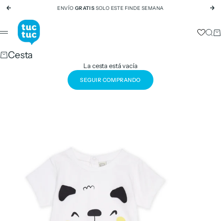
Ir al contenido
ENVÍO
GRATIS
SOLO ESTE FINDE SEMANA
Anterior
Si
tuc tuc
Busc
Ca
Menú
Cesta
La cesta está vacía
SEGUIR COMPRANDO