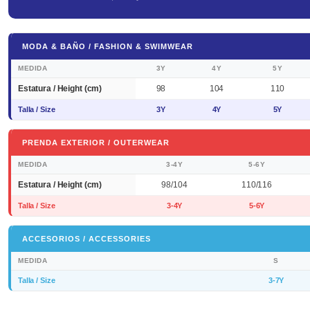
MODA & BAÑO / FASHION & SWIMWEAR
MEDIDA
3Y
4Y
5Y
Estatura / Height (cm)
98
104
110
Talla / Size
3Y
4Y
5Y
PRENDA EXTERIOR / OUTERWEAR
MEDIDA
3-4Y
5-6Y
Estatura / Height (cm)
98/104
110/116
Talla / Size
3-4Y
5-6Y
ACCESORIOS / ACCESSORIES
MEDIDA
S
Talla / Size
3-7Y