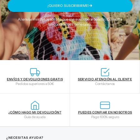
¡QUIERO SUSCRIBIRME!
Al enviar mis datos acepto que me suscribo al boletín. Consulta
las
condiciones generales
.
ENVÍOS Y DEVOLUCIONES GRATIS
SERVICIO ATENCIÓN AL CLIENTE
Pedidos superiores a 50€
Contáctanos
¿CÓMO HAGO MI DEVOLUCIÓN?
PUEDES CONFIAR EN NOSOTROS
Guía de ayuda
Pago 100% seguro
¿NECESITAS AYUDA?