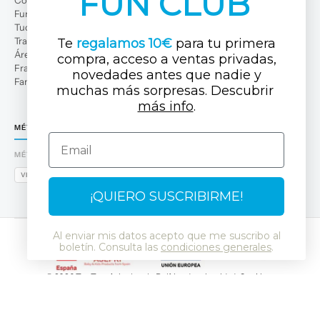
FUN CLUB
Fun Club
Tuc Tuc Planet
Trabaja con nosotros
Te
regalamos 10€
para tu primera
Área profesional
compra, acceso a ventas privadas,
Franquicias
novedades antes que nadi
e y
Familias numerosas
muchas más sorpresas. Descubrir ​
más info
.
MÉTODOS DE PAGO
Email
MÉTODOS DE PAGO
VISA
MASTERCARD
AMEX
PAYPAL
BIZUM
APPLE PAY
GOOGLE PAY
¡QUIERO SUSCRIBIRME!
Al enviar mis datos acepto que me suscribo al
boletín. Consulta las
condiciones generales
.
© 2026 Tuc Tuc
Aviso legal y Política de privacidad
Cookies
Política de protección de datos
SSL
RGPD
LSSI