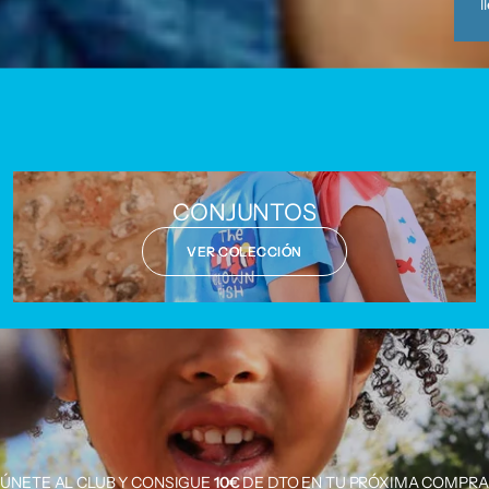
l
CONJUNTOS
VER COLECCIÓN
ÚNETE AL CLUB Y CONSIGUE
10€
DE DTO EN TU PRÓXIMA COMPRA