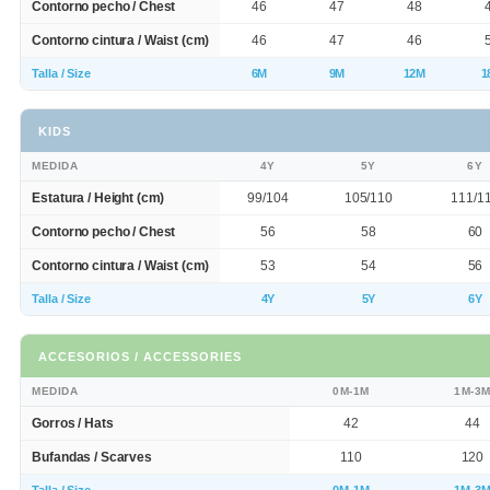
Contorno pecho / Chest
46
47
48
Contorno cintura / Waist (cm)
46
47
46
Talla / Size
6M
9M
12M
1
KIDS
MEDIDA
4Y
5Y
6Y
Estatura / Height (cm)
99/104
105/110
111/1
Contorno pecho / Chest
56
58
60
Contorno cintura / Waist (cm)
53
54
56
Talla / Size
4Y
5Y
6Y
ACCESORIOS / ACCESSORIES
MEDIDA
0M-1M
1M-3
Gorros / Hats
42
44
Bufandas / Scarves
110
120