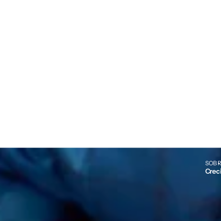
SOBR
Crec