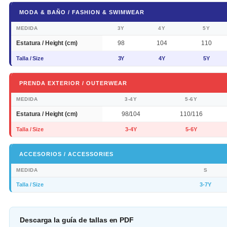
MODA & BAÑO / FASHION & SWIMWEAR
MEDIDA
3Y
4Y
5Y
Estatura / Height (cm)
98
104
110
Talla / Size
3Y
4Y
5Y
PRENDA EXTERIOR / OUTERWEAR
MEDIDA
3-4Y
5-6Y
Estatura / Height (cm)
98/104
110/116
Talla / Size
3-4Y
5-6Y
ACCESORIOS / ACCESSORIES
MEDIDA
S
Talla / Size
3-7Y
Descarga la guía de tallas en PDF