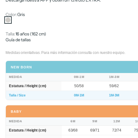
Descarga nuestra APP y obtén un 15% dto EXTRA.
Color:
Gris
Gris
Talla:
16 años (162 cm)
Guía de tallas
Medidas orientativas. Para más información consulta con nuestro equipo.
NEW BORN
MEDIDA
0M-1M
1M-3M
Estatura / Height (cm)
50/58
59/62
Talla / Size
0M-1M
1M-3M
BABY
MEDIDA
6M
9M
12M
1
Estatura / Height (cm)
63/68
69/71
72/74
75