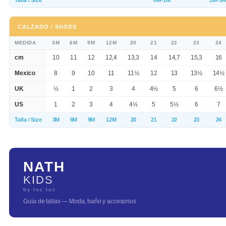
Talla / Size
0M-1M
1M-3
CALZADO / SHOES
MEDIDA
3M
6M
9M
12M
20
21
22
23
24
cm
10
11
12
12,4
13,3
14
14,7
15,3
16
Mexico
8
9
10
11
11½
12
13
13½
14½
UK
½
1
2
3
4
4½
5
6
6½
US
1
2
3
4
4½
5
5½
6
7
Talla / Size
3M
6M
9M
12M
20
21
22
23
24
NATH
KIDS
by tuc tuc
Guía de tallas — Moda, baño y accesorios