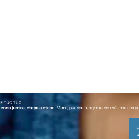
E TUC TUC
iendo juntos, etapa a etapa.
Moda, puericultura y mucho más para los p
E
p