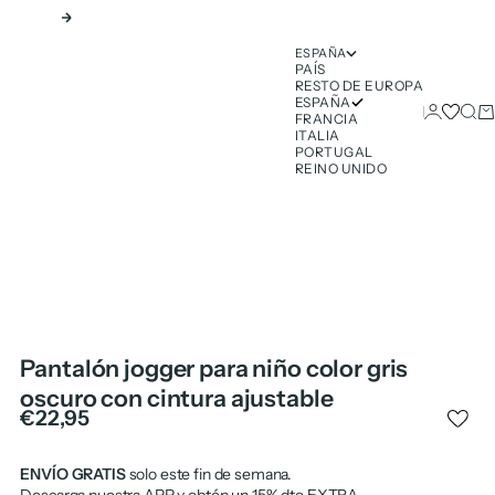
Siguiente
ESPAÑA
PAÍS
RESTO DE EUROPA
ESPAÑA
Iniciar ses
Busc
Ca
FRANCIA
ITALIA
PORTUGAL
REINO UNIDO
Pantalón jogger para niño color gris
oscuro con cintura ajustable
Precio de oferta
€22,95
ENVÍO GRATIS
solo este fin de semana.