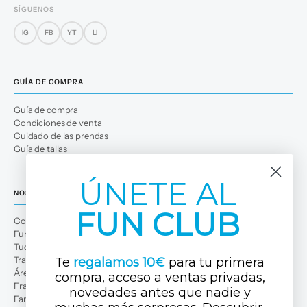
SÍGUENOS
IG
FB
YT
LI
GUÍA DE COMPRA
Guía de compra
Condiciones de venta
Cuidado de las prendas
Guía de tallas
ÚNETE AL
NOSOTROS
FUN CLUB
Conócenos
Fun Club
Tuc Tuc Planet
Trabaja con nosotros
Te
regalamos 10€
para tu primera
Área profesional
compra, acceso a ventas privadas,
Franquicias
novedades antes que nadi
e y
Familias numerosas