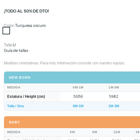
¡TODO AL 50% DE DTO!
Color:
Turquesa oscuro
Turquesa oscuro
Talla:
U
Guía de tallas
Medidas orientativas. Para más información consulta con nuestro equipo.
NEW BORN
MEDIDA
0M-1M
1M-3M
Estatura / Height (cm)
50/58
59/62
Talla / Size
0M-1M
1M-3M
BABY
MEDIDA
6M
9M
12M
1