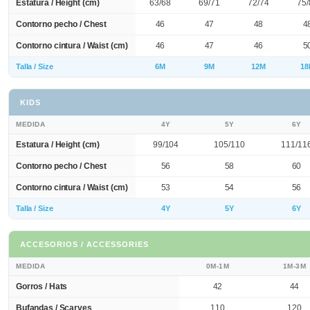
Estatura / Height (cm)
63/68
69/71
72/74
75/
Contorno pecho / Chest
46
47
48
4
Contorno cintura / Waist (cm)
46
47
46
5
Talla / Size
6M
9M
12M
18
KIDS
MEDIDA
4Y
5Y
6Y
Estatura / Height (cm)
99/104
105/110
111/11
Contorno pecho / Chest
56
58
60
Contorno cintura / Waist (cm)
53
54
56
Talla / Size
4Y
5Y
6Y
ACCESORIOS / ACCESSORIES
MEDIDA
0M-1M
1M-3M
Gorros / Hats
42
44
Bufandas / Scarves
110
120