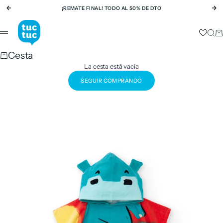
Ir al contenido
¡REMATE FINAL! TODO AL 50% DE DTO
Anterior
Si
tuc tuc
Busc
Ca
Menú
Cesta
La cesta está vacía
SEGUIR COMPRANDO