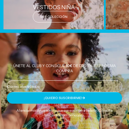
VESTIDOS NIÑA
VER COLECCIÓN
ÚNETE AL CLUB Y CONSIGUE
10€
DE DTO EN TU PRÓXIMA
COMPRA
Correo electrónico
¡QUIERO SUSCRIBIRME!
Al enviar mis datos acepto que me suscribo al boletín. Consulta
las
condiciones generales
.