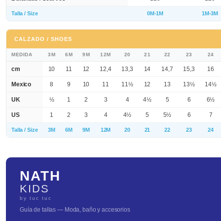
Talla / Size
0M-1M
1M-3M
CALZADO / SHOES
MEDIDA
3M
6M
9M
12M
20
21
22
23
24
cm
10
11
12
12,4
13,3
14
14,7
15,3
16
Mexico
8
9
10
11
11½
12
13
13½
14½
UK
½
1
2
3
4
4½
5
6
6½
US
1
2
3
4
4½
5
5½
6
7
Talla / Size
3M
6M
9M
12M
20
21
22
23
24
NATH
KIDS
by tuc tuc
Guía de tallas — Moda, baño y accesorios