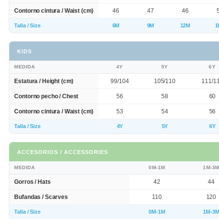
Contorno cintura / Waist (cm)
46
47
46
Talla / Size
6M
9M
12M
1
KIDS
MEDIDA
4Y
5Y
6Y
Estatura / Height (cm)
99/104
105/110
111/1
Contorno pecho / Chest
56
58
60
Contorno cintura / Waist (cm)
53
54
56
Talla / Size
4Y
5Y
6Y
ACCESORIOS / ACCESSORIES
MEDIDA
0M-1M
1M-3
Gorros / Hats
42
44
Bufandas / Scarves
110
120
Talla / Size
0M-1M
1M-3