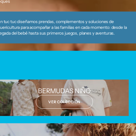
eques
n tuc tuc diseñamos prendas, complementos y soluciones de
uericultura para acompañar a las familias en cada momento: desde la
legada del bebé hasta sus primeros juegos, planes y aventuras.
BERMUDAS NIÑO
VER COLECCIÓN