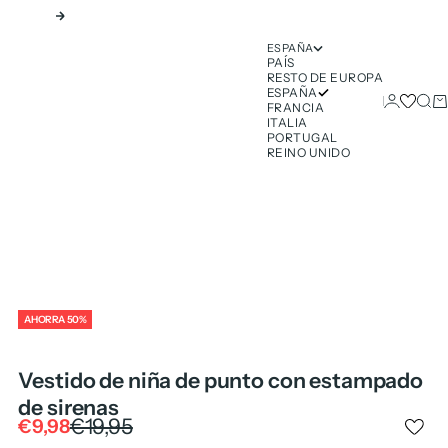
Siguiente
ESPAÑA
PAÍS
RESTO DE EUROPA
ESPAÑA
Iniciar ses
Busc
Ca
FRANCIA
ITALIA
PORTUGAL
REINO UNIDO
AHORRA 50%
Vestido de niña de punto con estampado
de sirenas
Precio normal
€19,95
Precio de oferta
€9,98