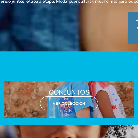
iendo juntos, etapa a etapa.
Moda, puericultura y mucho más para los p
E
p
l
CONJUNTOS
VER COLECCIÓN