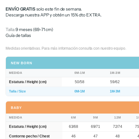
ENVÍO GRATIS
solo este fin de semana.
Descarga nuestra APP y obtén un 15% dto EXTRA.
Talla:
9 meses (69-71 cm)
Guía de tallas
Medidas orientativas. Para más información consulta con nuestro equipo.
NEW BORN
MEDIDA
0M-1M
1M-3M
Estatura / Height (cm)
50/58
59/62
Talla / Size
0M-1M
1M-3M
BABY
MEDIDA
6M
9M
12M
1
Estatura / Height (cm)
63/68
69/71
72/74
75
Contorno pecho / Chest
46
47
48