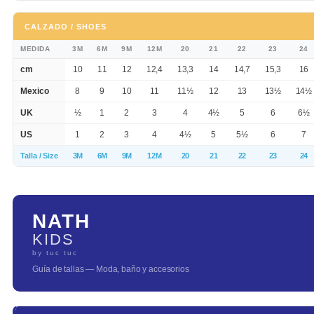
CALZADO / SHOES
MEDIDA
3M
6M
9M
12M
20
21
22
23
24
cm
10
11
12
12,4
13,3
14
14,7
15,3
16
Mexico
8
9
10
11
11½
12
13
13½
14½
UK
½
1
2
3
4
4½
5
6
6½
US
1
2
3
4
4½
5
5½
6
7
Talla / Size
3M
6M
9M
12M
20
21
22
23
24
NATH
KIDS
by tuc tuc
Guía de tallas — Moda, baño y accesorios