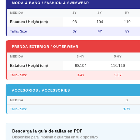
MODA & BAÑO / FASHION & SWIMWEAR
MEDIDA
3Y
4Y
5Y
Estatura / Height (cm)
98
104
110
Talla / Size
3Y
4Y
5Y
PRENDA EXTERIOR / OUTERWEAR
MEDIDA
3-4Y
5-6Y
Estatura / Height (cm)
98/104
110/116
Talla / Size
3-4Y
5-6Y
ACCESORIOS / ACCESSORIES
MEDIDA
S
Talla / Size
3-7Y
Descarga la guía de tallas en PDF
Disponible para imprimir o guardar en tu dispositivo