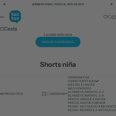
Ir al contenido
¡REMATE FINAL! TODO AL 50% DE DTO
Anterior
Si
tuc tuc
Busc
Ca
Menú
Cesta
La cesta está vacía
SEGUIR COMPRANDO
Shorts niña
ORDENAR POR
CARACTERÍSTICAS
MÁS RELEVANTES
MÁS VENDIDOS
ALFABÉTICAMENTE, A-Z
Show cards bigger
Show cards smaller
49 PRODUCTOS
ORDENAR
ALFABÉTICAMENTE, Z-A
PRECIO, MENOR A MAYOR
PRECIO, MAYOR A MENOR
FECHA: ANTIGUO(A) A RECIENTE
FECHA: RECIENTE A ANTIGUO(A)