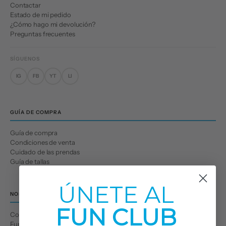
Contactar
Estado de mi pedido
¿Cómo hago mi devolución?
Preguntas frecuentes
SÍGUENOS
IG
FB
YT
LI
GUÍA DE COMPRA
Guía de compra
Condiciones de venta
Cuidado de las prendas
Guía de tallas
ÚNETE AL
NOSOTROS
FUN CLUB
Conócenos
Fun Club