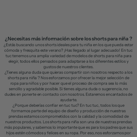
Short de niña de plana con
motivos bordados
Precio de oferta
Precio normal
€12,98
€25,95
¿Necesitas más información sobre los shorts para niña ?
¿Estás buscando unos shorts ideales para tu niña en los que pueda estar
cómoda y fresquita este verano? ¡Has llegado al lugar adecuado! En tuc
tuc tenemos una amplia variedad de modelos de shorts para niña para
elegir, todos ellos pensados para adaptarse a los diferentes estilos y
gustos de nuestros clientes.
¿Tienes alguna duda que quieras compartir con nosotros respecto a los
shorts para niña ? Nos esforzamos por ofrecer la mejor selección de
ropa para niños y por hacer que el proceso de compra sea lo más
sencillo y agradable posible. Si tienes alguna duda o sugerencia, no
dudes en ponerte en contacto con nosotros. Estaremos encantados de
ayudarte.
¿Porque deberías confiar en tuc tuc? En tuc tuc, todos los que
formamos parte del equipo de diseño y producción de nuestras
prendas estamos comprometidos con la calidad y la comodidad de
nuestros productos. Los shorts para niña son una de nuestras prendas
más populares, y sabemos lo importante que es para los padres que sus
hijos estén cómodos y felices en su ropa. Por eso, nos esforzamos por