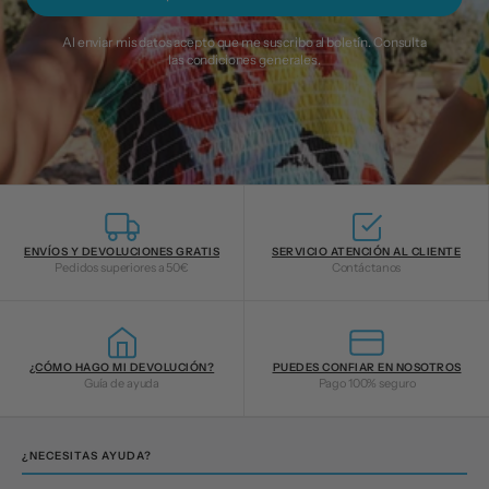
Al enviar mis datos acepto que me suscribo al boletín. Consulta
las
condiciones generales
.
ENVÍOS Y DEVOLUCIONES GRATIS
SERVICIO ATENCIÓN AL CLIENTE
Pedidos superiores a 50€
Contáctanos
¿CÓMO HAGO MI DEVOLUCIÓN?
PUEDES CONFIAR EN NOSOTROS
Guía de ayuda
Pago 100% seguro
¿NECESITAS AYUDA?