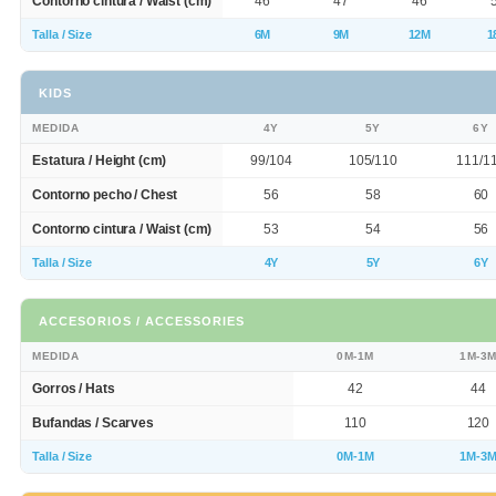
Contorno cintura / Waist (cm)
46
47
46
Talla / Size
6M
9M
12M
1
KIDS
MEDIDA
4Y
5Y
6Y
Estatura / Height (cm)
99/104
105/110
111/1
Contorno pecho / Chest
56
58
60
Contorno cintura / Waist (cm)
53
54
56
Talla / Size
4Y
5Y
6Y
ACCESORIOS / ACCESSORIES
MEDIDA
0M-1M
1M-3
Gorros / Hats
42
44
Bufandas / Scarves
110
120
Talla / Size
0M-1M
1M-3