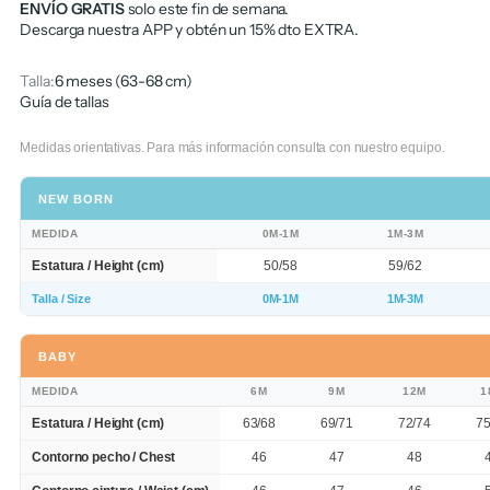
ENVÍO GRATIS
solo este fin de semana.
Descarga nuestra APP y obtén un 15% dto EXTRA.
Talla:
6 meses (63-68 cm)
Guía de tallas
Medidas orientativas. Para más información consulta con nuestro equipo.
NEW BORN
MEDIDA
0M-1M
1M-3M
Estatura / Height (cm)
50/58
59/62
Talla / Size
0M-1M
1M-3M
BABY
MEDIDA
6M
9M
12M
1
Estatura / Height (cm)
63/68
69/71
72/74
75
Contorno pecho / Chest
46
47
48