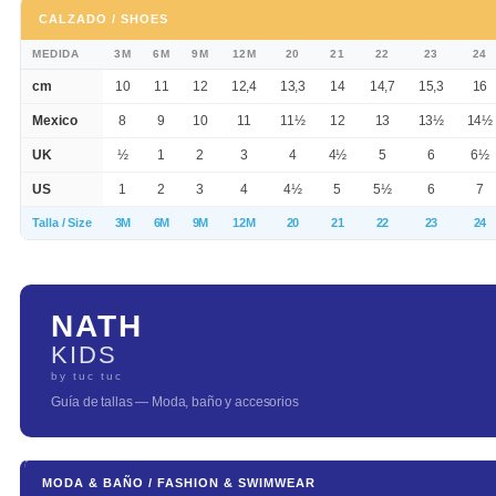
CALZADO / SHOES
MEDIDA
3M
6M
9M
12M
20
21
22
23
24
cm
10
11
12
12,4
13,3
14
14,7
15,3
16
Mexico
8
9
10
11
11½
12
13
13½
14½
UK
½
1
2
3
4
4½
5
6
6½
US
1
2
3
4
4½
5
5½
6
7
Talla / Size
3M
6M
9M
12M
20
21
22
23
24
NATH
KIDS
by tuc tuc
Guía de tallas — Moda, baño y accesorios
MODA & BAÑO / FASHION & SWIMWEAR