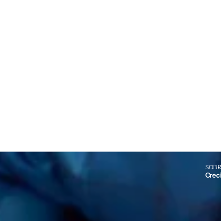
SOBR
Crec