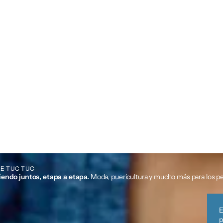
E TUC TUC
iendo juntos, etapa a etapa.
Moda, puericultura y mucho más para los p
E
p