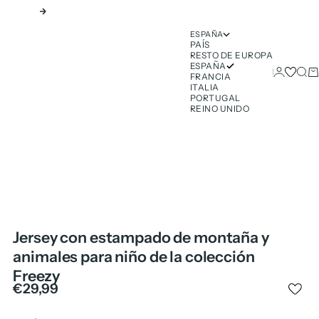
Siguiente
ESPAÑA
PAÍS
RESTO DE EUROPA
ESPAÑA
Iniciar ses
Busc
Ca
FRANCIA
ITALIA
PORTUGAL
REINO UNIDO
Jersey con estampado de montaña y
animales para niño de la colección
Freezy
Precio de oferta
€29,99