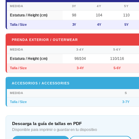
MEDIDA
3Y
4Y
5Y
Estatura / Height (cm)
98
104
110
Talla / Size
3Y
4Y
5Y
PRENDA EXTERIOR / OUTERWEAR
MEDIDA
3-4Y
5-6Y
Estatura / Height (cm)
98/104
110/116
Talla / Size
3-4Y
5-6Y
ACCESORIOS / ACCESSORIES
MEDIDA
S
Talla / Size
3-7Y
Descarga la guía de tallas en PDF
Disponible para imprimir o guardar en tu dispositivo