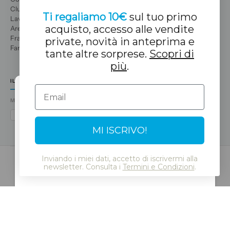
Club del divertimento
Ti regaliamo 10€
sul tuo primo
Lavora con noi
acquisto, accesso alle vendite
Area professionale
Franchising
private, novità in anteprima e
Famiglie numerose
tante altre sorprese.
Scopri di
più
.
IL TUO NEGOZIO TUC TUC
Email
METODI DI PAGAMENTO
Select Language
VISA
MASTERCARD
AMEX
PAYPAL
BIZUM
APPLE PAY
GOOGLE PAY
MI ISCRIVO!
Continue
Inviando i miei dati, accetto di iscrivermi alla
newsletter. Consulta i
Termini e Condizioni
.
© 2026 Tuc Tuc
Avviso legale e Informativa sulla privacy
Cookies
Política de protección de datos
SSL
RGPD
LSSI