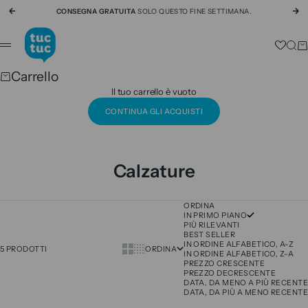
Vai al contenuto
CONSEGNA GRATUITA
SOLO QUESTO FINE SETTIMANA.
Precedente
Su
tuc tuc
Cerc
Ca
Menù
Carrello
Il tuo carrello è vuoto
CONTINUA GLI ACQUISTI
Calzature
ORDINA
IN PRIMO PIANO
PIÙ RILEVANTI
BEST SELLER
IN ORDINE ALFABETICO, A-Z
Show cards bigger
Show cards smaller
5 PRODOTTI
ORDINA
IN ORDINE ALFABETICO, Z-A
PREZZO CRESCENTE
PREZZO DECRESCENTE
DATA, DA MENO A PIÙ RECENTE
DATA, DA PIÙ A MENO RECENTE