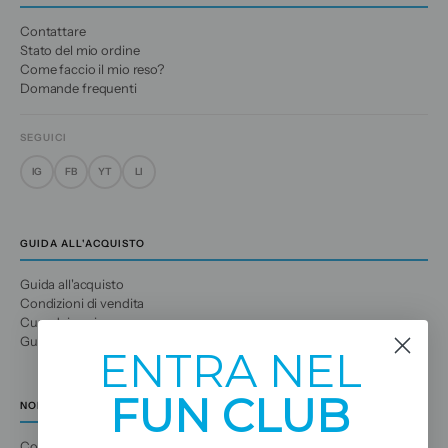
Contattare
Stato del mio ordine
Come faccio il mio reso?
Domande frequenti
SEGUICI
IG
FB
YT
LI
GUIDA ALL'ACQUISTO
Guida all'acquisto
Condizioni di vendita
Cura dei capi
Guida alle taglie
ENTRA NEL
FUN CLUB
NOI
Conosci noi