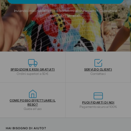
Inviando i miei dati accetto di iscrivermi alla newsletter. Consulta le
condizioni generali
.
SPEDIZIONI E RESI GRATUITI
SERVIZIO CLIENTI
Ordini superiori a 50 €
Contattaci
COME POSSO EFFETTUARE IL
PUOI FIDARTI DI NOI
RESO?
Pagamento sicuro al 100%
Guida all'uso
HAI BISOGNO DI AIUTO?