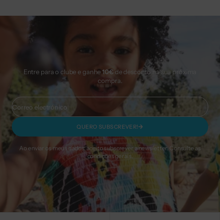
Entre para o clube e ganhe
10€
de desconto na sua próxima
compra.
Correo electrónico
QUERO SUBSCREVER!
Ao enviar os meus dados, aceito subscrever a newsletter. Consulte as
condições gerais.