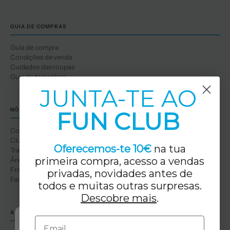
GUIA DE COMPRAS
Guia de compra
Condições de venda
Cuidados das roupas
Guia de tamanhos
JUNTA-TE AO
NÓS
FUN CLUB
Conhece-nos
Clube de Diversão
Oferecemos-te 10€
na tua
Trabalhe connosco
primeira compra, acesso a vendas
Área profissional
Franquias
privadas, novidades antes de
Famílias numerosas
todos e muitas outras surpresas.
Descobre mais
.
A TUA LOJA TUC TUC
Email