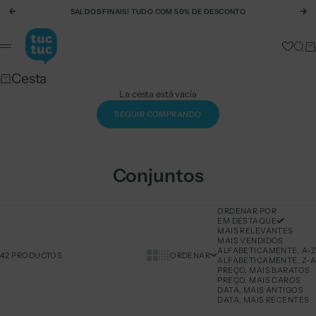
Ir al contenido
SALDOS FINAIS! TUDO COM 50% DE DESCONTO
Anterior
Si
tuc tuc
Busc
Ca
Menú
Cesta
La cesta está vacía
SEGUIR COMPRANDO
Conjuntos
ORDENAR POR
EM DESTAQUE
MAIS RELEVANTES
MAIS VENDIDOS
ALFABETICAMENTE, A-Z
Show cards bigger
Show cards smaller
42 PRODUCTOS
ORDENAR
ALFABETICAMENTE, Z-A
PREÇO, MAIS BARATOS
PREÇO, MAIS CAROS
DATA, MAIS ANTIGOS
DATA, MAIS RECENTES