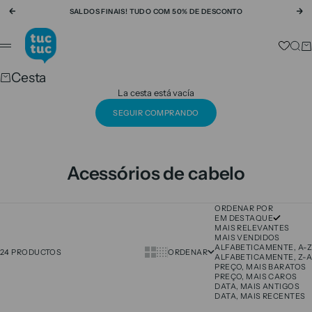
Ir al contenido
SALDOS FINAIS! TUDO COM 50% DE DESCONTO
Anterior
Si
tuc tuc
Busc
Ca
Menú
Cesta
La cesta está vacía
SEGUIR COMPRANDO
Acessórios de cabelo
ORDENAR POR
EM DESTAQUE
MAIS RELEVANTES
MAIS VENDIDOS
ALFABETICAMENTE, A-Z
Show cards bigger
Show cards smaller
24 PRODUCTOS
ORDENAR
ALFABETICAMENTE, Z-A
PREÇO, MAIS BARATOS
PREÇO, MAIS CAROS
DATA, MAIS ANTIGOS
DATA, MAIS RECENTES