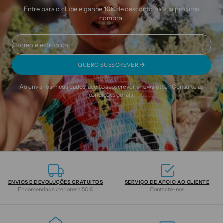
Entre para o clube e ganhe
10€
de desconto na sua próxima
compra.
Correo electrónico
QUERO SUBSCREVER!
Ao enviar os meus dados, aceito subscrever a newsletter. Consulte as
condições gerais.
ENVIOS E DEVOLUÇÕES GRATUITOS
SERVIÇO DE APOIO AO CLIENTE
Encomendas superiores a 50 €
Contacte-nos