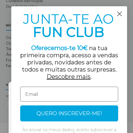
Cuidados das roupas
Guia de tamanhos
JUNTA-TE AO
NÓS
FUN CLUB
Conhece-nos
Clube de Diversão
Oferecemos-te 10€
na tua
Trabalhe connosco
primeira compra, acesso a vendas
Área profissional
Franquias
privadas, novidades antes de
Famílias numerosas
todos e muitas outras surpresas.
Descobre mais
.
A TUA LOJA TUC TUC
Email
MÉTODOS DE PAGO
Select Language
VISA
MASTERCARD
AMEX
PAYPAL
BIZUM
APPLE PAY
GOOGLE PAY
QUERO INSCREVER-ME!
Continue
Ao enviar os meus dados, aceito subscrever a