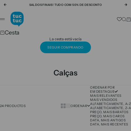
Ir al contenido
SALDOS FINAIS! TUDO COM 50% DE DESCONTO
Anterior
Si
tuc tuc
Busc
Ca
Menú
Cesta
La cesta está vacía
SEGUIR COMPRANDO
Calças
ORDENAR POR
EM DESTAQUE
MAIS RELEVANTES
MAIS VENDIDOS
ALFABETICAMENTE, A-Z
Show cards bigger
Show cards smaller
24 PRODUCTOS
ORDENAR
ALFABETICAMENTE, Z-A
PREÇO, MAIS BARATOS
PREÇO, MAIS CAROS
DATA, MAIS ANTIGOS
DATA, MAIS RECENTES