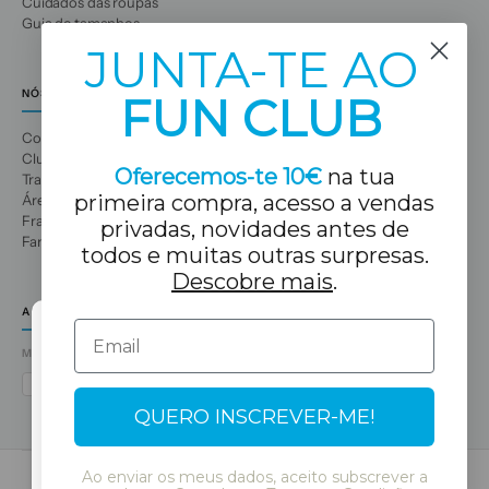
Cuidados das roupas
Guia de tamanhos
JUNTA-TE AO
NÓS
FUN CLUB
Conhece-nos
Clube de Diversão
Oferecemos-te 10€
na tua
Trabalhe connosco
primeira compra, acesso a vendas
Área profissional
Franquias
privadas, novidades antes de
Famílias numerosas
todos e muitas outras surpresas.
Descobre mais
.
A TUA LOJA TUC TUC
Email
MÉTODOS DE PAGO
Select Language
VISA
MASTERCARD
AMEX
PAYPAL
BIZUM
APPLE PAY
GOOGLE PAY
QUERO INSCREVER-ME!
Continue
Ao enviar os meus dados, aceito subscrever a