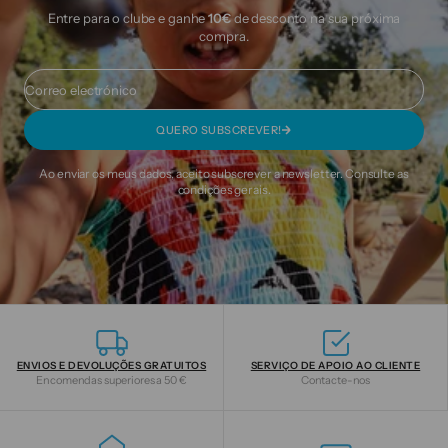
Entre para o clube e ganhe
10€
de desconto na sua próxima
compra.
Correo electrónico
QUERO SUBSCREVER!
Ao enviar os meus dados, aceito subscrever a newsletter. Consulte as
condições gerais.
ENVIOS E DEVOLUÇÕES GRATUITOS
SERVIÇO DE APOIO AO CLIENTE
Encomendas superiores a 50 €
Contacte-nos