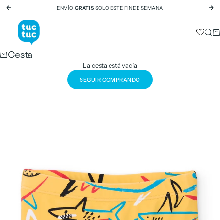
Ir al contenido
ENVÍO
GRATIS
SOLO ESTE FINDE SEMANA
Anterior
Si
tuc tuc
Busc
Ca
Menú
Cesta
La cesta está vacía
SEGUIR COMPRANDO