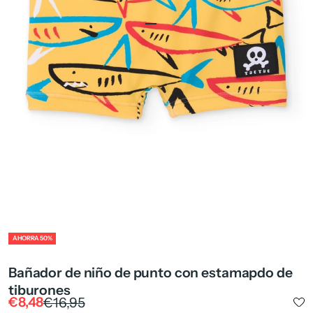
Ir al artículo 1
Ir al artículo 2
Ir al artículo 4
ZOOM
AHORRA 50%
Bañador de niño de punto con estamapdo de
tiburones
Precio de oferta
Precio normal
€8,48
€16,95