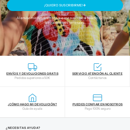
¡QUIERO SUSCRIBIRME!
Al enviar mis datos acepto que me suscribo al boletín. Consulta
las
condiciones generales
.
ENVÍOS Y DEVOLUCIONES GRATIS
SERVICIO ATENCIÓN AL CLIENTE
Pedidos superiores a 50€
Contáctanos
¿CÓMO HAGO MI DEVOLUCIÓN?
PUEDES CONFIAR EN NOSOTROS
Guía de ayuda
Pago 100% seguro
¿NECESITAS AYUDA?