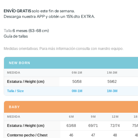
ENVÍO GRATIS
solo este fin de semana.
Descarga nuestra APP y obtén un 15% dto EXTRA.
Talla:
6 meses (63-68 cm)
Guía de tallas
Medidas orientativas. Para más información consulta con nuestro equipo.
NEW BORN
MEDIDA
0M-1M
1M-3M
Estatura / Height (cm)
50/58
59/62
Talla / Size
0M-1M
1M-3M
BABY
MEDIDA
6M
9M
12M
1
Estatura / Height (cm)
63/68
69/71
72/74
75/
Contorno pecho / Chest
46
47
48
4