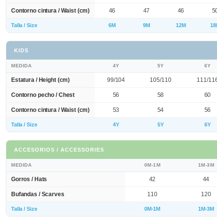
Contorno cintura / Waist (cm)
46
47
46
5
Talla / Size
6M
9M
12M
18
KIDS
MEDIDA
4Y
5Y
6Y
Estatura / Height (cm)
99/104
105/110
111/11
Contorno pecho / Chest
56
58
60
Contorno cintura / Waist (cm)
53
54
56
Talla / Size
4Y
5Y
6Y
ACCESORIOS / ACCESSORIES
MEDIDA
0M-1M
1M-3M
Gorros / Hats
42
44
Bufandas / Scarves
110
120
Talla / Size
0M-1M
1M-3M