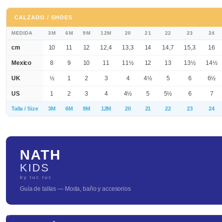
CALZADO / SHOES
MEDIDA
3M
6M
9M
12M
20
21
22
23
24
cm
10
11
12
12,4
13,3
14
14,7
15,3
16
Mexico
8
9
10
11
11½
12
13
13½
14½
UK
½
1
2
3
4
4½
5
6
6½
US
1
2
3
4
4½
5
5½
6
7
Talla / Size
3M
6M
9M
12M
20
21
22
23
24
NATH
KIDS
by tuc tuc
Guía de tallas — Moda, baño y accesorios