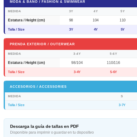
MODA & BAÑO / FASHION & SWIMWEAR
MEDIDA
3Y
4Y
5Y
Estatura / Height (cm)
98
104
110
Talla / Size
3Y
4Y
5Y
PRENDA EXTERIOR / OUTERWEAR
MEDIDA
3-4Y
5-6Y
Estatura / Height (cm)
98/104
110/116
Talla / Size
3-4Y
5-6Y
ACCESORIOS / ACCESSORIES
MEDIDA
S
Talla / Size
3-7Y
Descarga la guía de tallas en PDF
Disponible para imprimir o guardar en tu dispositivo