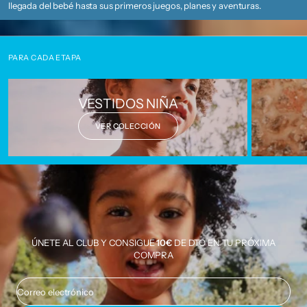
llegada del bebé hasta sus primeros juegos, planes y aventuras.
PARA CADA ETAPA
VESTIDOS NIÑA
VER COLECCIÓN
ÚNETE AL CLUB Y CONSIGUE
10€
DE DTO EN TU PRÓXIMA
COMPRA
Correo electrónico