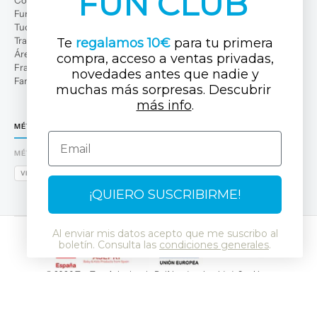
FUN CLUB
Fun Club
Tuc Tuc Planet
Trabaja con nosotros
Te
regalamos 10€
para tu primera
Área profesional
compra, acceso a ventas privadas,
Franquicias
novedades antes que nadi
e y
Familias numerosas
muchas más sorpresas. Descubrir ​
más info
.
MÉTODOS DE PAGO
Email
MÉTODOS DE PAGO
VISA
MASTERCARD
AMEX
PAYPAL
BIZUM
APPLE PAY
GOOGLE PAY
¡QUIERO SUSCRIBIRME!
Al enviar mis datos acepto que me suscribo al
boletín. Consulta las
condiciones generales
.
© 2026 Tuc Tuc
Aviso legal y Política de privacidad
Cookies
Política de protección de datos
SSL
RGPD
LSSI