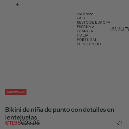
Siguiente
ESPAÑA
PAÍS
RESTO DE EUROPA
ESPAÑA
Iniciar ses
Busc
Ca
FRANCIA
ITALIA
PORTUGAL
REINO UNIDO
AHORRA 50%
Bikini de niña de punto con detalles en
lentejuelas
Precio normal
€23,95
Precio de oferta
€11,98