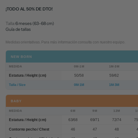
¡TODO AL 50% DE DTO!
Talla:
6 meses (63-68 cm)
Guía de tallas
Medidas orientativas. Para más información consulta con nuestro equipo.
NEW BORN
MEDIDA
0M-1M
1M-3M
Estatura / Height (cm)
50/58
59/62
Talla / Size
0M-1M
1M-3M
BABY
MEDIDA
6M
9M
12M
1
Estatura / Height (cm)
63/68
69/71
72/74
75
Contorno pecho / Chest
46
47
48