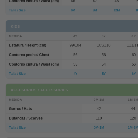
Contorno cintura / Waist (cm)
46
47
46
Talla / Size
6M
9M
12M
1
KIDS
MEDIDA
4Y
5Y
6Y
Estatura / Height (cm)
99/104
105/110
111/1
Contorno pecho / Chest
56
58
60
Contorno cintura / Waist (cm)
53
54
56
Talla / Size
4Y
5Y
6Y
ACCESORIOS / ACCESSORIES
MEDIDA
0M-1M
1M-3
Gorros / Hats
42
44
Bufandas / Scarves
110
120
Talla / Size
0M-1M
1M-3