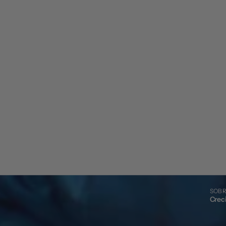
SOBR
Crec