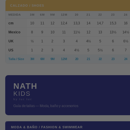
CALZADO / SHOES
MEDIDA
3M
6M
9M
12M
20
21
22
23
24
cm
10
11
12
12,4
13,3
14
14,7
15,3
16
Mexico
8
9
10
11
11½
12
13
13½
14½
UK
½
1
2
3
4
4½
5
6
6½
US
1
2
3
4
4½
5
5½
6
7
Talla / Size
3M
6M
9M
12M
20
21
22
23
24
NATH
KIDS
by tuc tuc
Guía de tallas — Moda, baño y accesorios
MODA & BAÑO / FASHION & SWIMWEAR