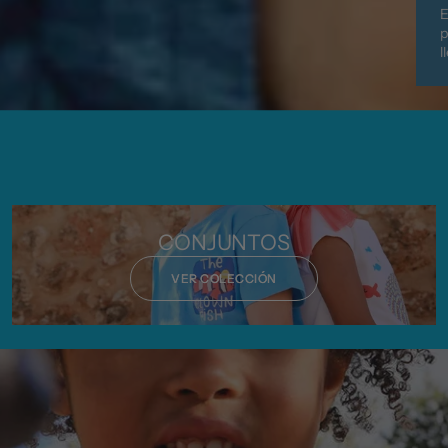
E
p
l
CONJUNTOS
VER COLECCIÓN