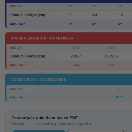
MEDIDA
3Y
4Y
5Y
Estatura / Height (cm)
98
104
110
Talla / Size
3Y
4Y
5Y
PRENDA EXTERIOR / OUTERWEAR
MEDIDA
3-4Y
5-6Y
Estatura / Height (cm)
98/104
110/116
Talla / Size
3-4Y
5-6Y
ACCESORIOS / ACCESSORIES
MEDIDA
S
Talla / Size
3-7Y
Descarga la guía de tallas en PDF
Disponible para imprimir o guardar en tu dispositivo