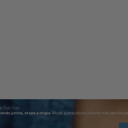
E TUC TUC
iendo juntos, etapa a etapa.
Moda, puericultura y mucho más para los p