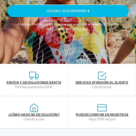
¡QUIERO SUSCRIBIRME!
Al enviar mis datos acepto que me suscribo al boletín. Consulta
las
condiciones generales
.
ENVÍOS Y DEVOLUCIONES GRATIS
SERVICIO ATENCIÓN AL CLIENTE
Pedidos superiores a 50€
Contáctanos
¿CÓMO HAGO MI DEVOLUCIÓN?
PUEDES CONFIAR EN NOSOTROS
Guía de ayuda
Pago 100% seguro