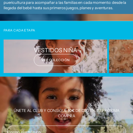
puericultura para acompañar a las familias en cada momento: desde la
llegada del bebé hasta sus primeros juegos, planes y aventuras.
PARA CADA ETAPA
VESTIDOS NIÑA
VER COLECCIÓN
ÚNETE AL CLUB Y CONSIGUE
10€
DE DTO EN TU PRÓXIMA
COMPRA
Correo electrónico