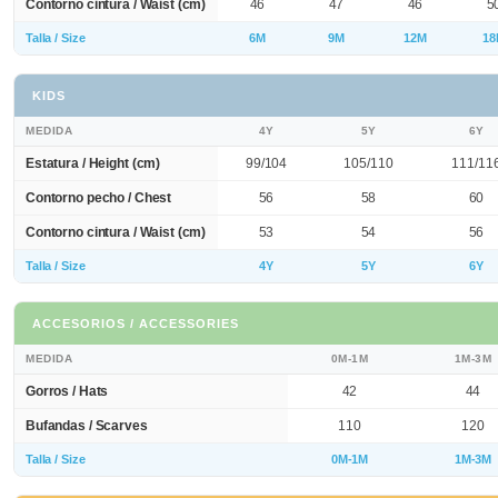
Contorno cintura / Waist (cm)
46
47
46
5
Talla / Size
6M
9M
12M
18
KIDS
MEDIDA
4Y
5Y
6Y
Estatura / Height (cm)
99/104
105/110
111/11
Contorno pecho / Chest
56
58
60
Contorno cintura / Waist (cm)
53
54
56
Talla / Size
4Y
5Y
6Y
ACCESORIOS / ACCESSORIES
MEDIDA
0M-1M
1M-3M
Gorros / Hats
42
44
Bufandas / Scarves
110
120
Talla / Size
0M-1M
1M-3M