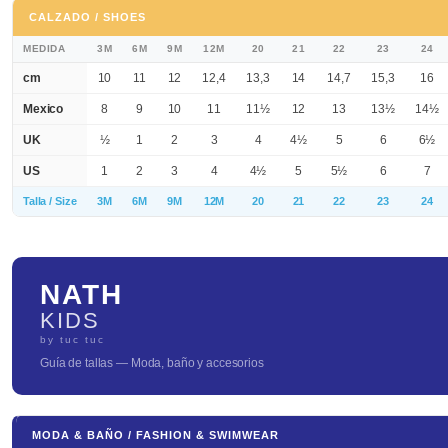
CALZADO / SHOES
MEDIDA
3M
6M
9M
12M
20
21
22
23
24
cm
10
11
12
12,4
13,3
14
14,7
15,3
16
Mexico
8
9
10
11
11½
12
13
13½
14½
UK
½
1
2
3
4
4½
5
6
6½
US
1
2
3
4
4½
5
5½
6
7
Talla / Size
3M
6M
9M
12M
20
21
22
23
24
NATH
KIDS
by tuc tuc
Guía de tallas — Moda, baño y accesorios
MODA & BAÑO / FASHION & SWIMWEAR