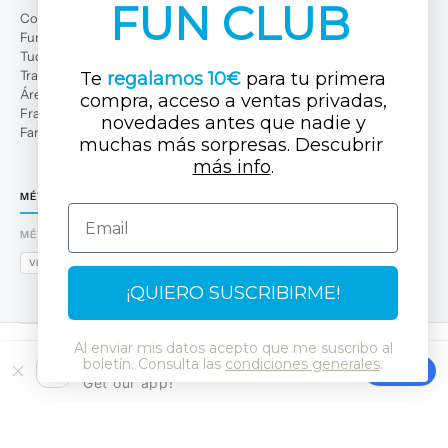
FUN CLUB
Conócenos
Fun Club
Tuc Tuc Planet
Trabaja con nosotros
Te
regalamos 10€
para tu primera
Área profesional
compra, acceso a ventas privadas,
Franquicias
novedades antes que nadi
e y
Familias numerosas
muchas más sorpresas. Descubrir ​
más info
.
MÉTODOS DE PAGO
Email
MÉTODOS DE PAGO
VISA
MASTERCARD
AMEX
PAYPAL
BIZUM
APPLE PAY
GOOGLE PAY
¡QUIERO SUSCRIBIRME!
Al enviar mis datos acepto que me suscribo al
Descarga la APP
boletín. Consulta las
condiciones generales
.
GET
Get our app!
© 2026 Tuc Tuc
Aviso legal y Política de privacidad
Cookies
Política de protección de datos
SSL
RGPD
LSSI