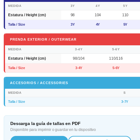
MEDIDA
3Y
4Y
5Y
Estatura / Height (cm)
98
104
110
Talla / Size
3Y
4Y
5Y
PRENDA EXTERIOR / OUTERWEAR
MEDIDA
3-4Y
5-6Y
Estatura / Height (cm)
98/104
110/116
Talla / Size
3-4Y
5-6Y
ACCESORIOS / ACCESSORIES
MEDIDA
S
Talla / Size
3-7Y
Descarga la guía de tallas en PDF
Disponible para imprimir o guardar en tu dispositivo