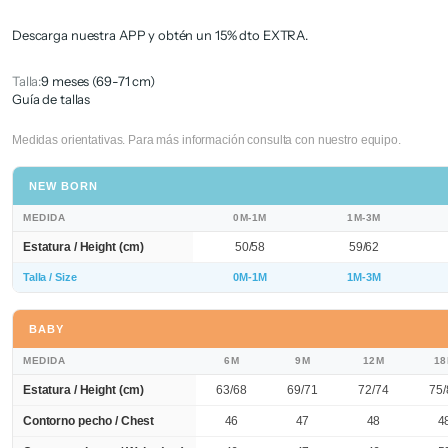
Descarga nuestra APP y obtén un 15% dto EXTRA.
Talla:
9 meses (69-71 cm)
Guía de tallas
Medidas orientativas. Para más información consulta con nuestro equipo.
NEW BORN
MEDIDA
0M-1M
1M-3M
Estatura / Height (cm)
50/58
59/62
Talla / Size
0M-1M
1M-3M
BABY
MEDIDA
6M
9M
12M
1
Estatura / Height (cm)
63/68
69/71
72/74
75/
Contorno pecho / Chest
46
47
48
4