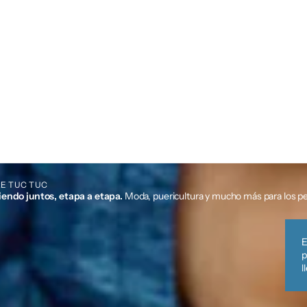
E TUC TUC
iendo juntos, etapa a etapa.
Moda, puericultura y mucho más para los p
E
p
l