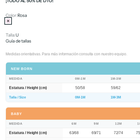
¡TODO AL 50% DE DTO!
Color:
Rosa
Rosa
Talla:
U
Guía de tallas
Medidas orientativas. Para más información consulta con nuestro equipo.
NEW BORN
MEDIDA
0M-1M
1M-3M
Estatura / Height (cm)
50/58
59/62
Talla / Size
0M-1M
1M-3M
BABY
MEDIDA
6M
9M
12M
1
Estatura / Height (cm)
63/68
69/71
72/74
75