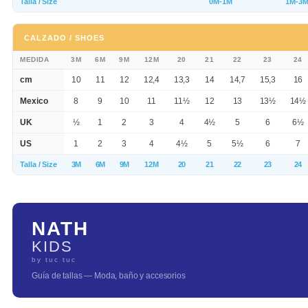
Talla / Size
0M-1M
1M-3
CALZADO / SHOES
MEDIDA
3M
6M
9M
12M
20
21
22
23
24
cm
10
11
12
12,4
13,3
14
14,7
15,3
16
Mexico
8
9
10
11
11½
12
13
13½
14½
UK
½
1
2
3
4
4½
5
6
6½
US
1
2
3
4
4½
5
5½
6
7
Talla / Size
3M
6M
9M
12M
20
21
22
23
24
NATH
KIDS
by tuc tuc
Guía de tallas — Moda, baño y accesorios