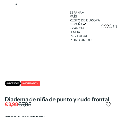
Siguiente
ESPAÑA
PAÍS
RESTO DE EUROPA
ESPAÑA
Iniciar ses
Busc
Ca
FRANCIA
ITALIA
PORTUGAL
REINO UNIDO
AGOTADO
AHORRA 50%
Diadema de niña de punto y nudo frontal
Precio normal
€7,95
Precio de oferta
€3,98