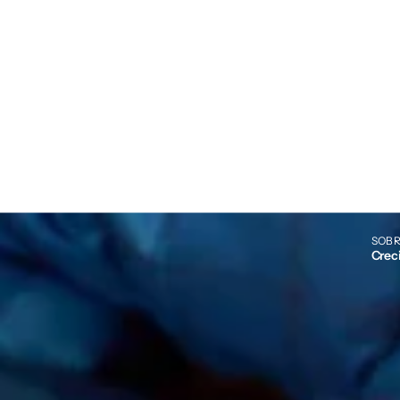
SOBR
Crec