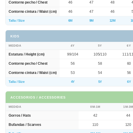
Contorno pecho / Chest
46
47
48
Contorno cintura / Waist (cm)
46
47
46
Talla / Size
6M
9M
12M
1
KIDS
MEDIDA
4Y
5Y
6Y
Estatura / Height (cm)
99/104
105/110
111/1
Contorno pecho / Chest
56
58
60
Contorno cintura / Waist (cm)
53
54
56
Talla / Size
4Y
5Y
6Y
ACCESORIOS / ACCESSORIES
MEDIDA
0M-1M
1M-3
Gorros / Hats
42
44
Bufandas / Scarves
110
120