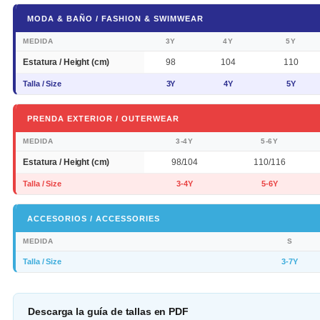
MODA & BAÑO / FASHION & SWIMWEAR
MEDIDA
3Y
4Y
5Y
Estatura / Height (cm)
98
104
110
Talla / Size
3Y
4Y
5Y
PRENDA EXTERIOR / OUTERWEAR
MEDIDA
3-4Y
5-6Y
Estatura / Height (cm)
98/104
110/116
Talla / Size
3-4Y
5-6Y
ACCESORIOS / ACCESSORIES
MEDIDA
S
Talla / Size
3-7Y
Descarga la guía de tallas en PDF