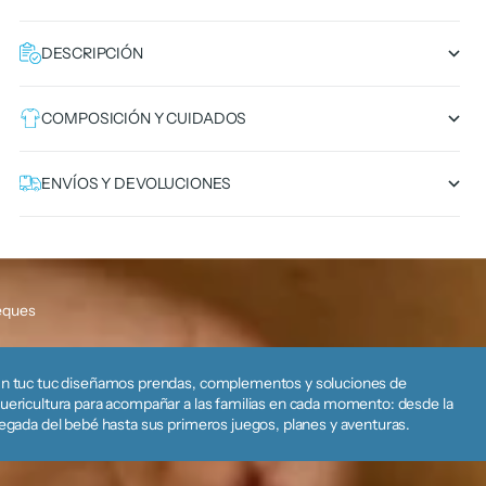
DESCRIPCIÓN
COMPOSICIÓN Y CUIDADOS
ENVÍOS Y DEVOLUCIONES
eques
n tuc tuc diseñamos prendas, complementos y soluciones de
uericultura para acompañar a las familias en cada momento: desde la
legada del bebé hasta sus primeros juegos, planes y aventuras.