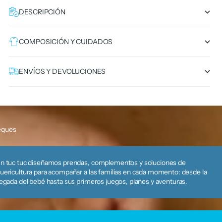
DESCRIPCIÓN
COMPOSICIÓN Y CUIDADOS
ENVÍOS Y DEVOLUCIONES
eques
n tuc tuc diseñamos prendas, complementos y soluciones de
uericultura para acompañar a las familias en cada momento: desde la
legada del bebé hasta sus primeros juegos, planes y aventuras.