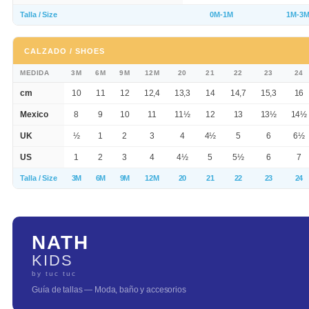
Talla / Size
0M-1M
1M-3
CALZADO / SHOES
MEDIDA
3M
6M
9M
12M
20
21
22
23
24
cm
10
11
12
12,4
13,3
14
14,7
15,3
16
Mexico
8
9
10
11
11½
12
13
13½
14½
UK
½
1
2
3
4
4½
5
6
6½
US
1
2
3
4
4½
5
5½
6
7
Talla / Size
3M
6M
9M
12M
20
21
22
23
24
NATH
KIDS
by tuc tuc
Guía de tallas — Moda, baño y accesorios