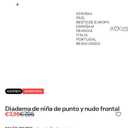
Siguiente
ESPAÑA
PAÍS
RESTO DE EUROPA
ESPAÑA
Iniciar ses
Busc
Ca
FRANCIA
ITALIA
PORTUGAL
REINO UNIDO
AGOTADO
AHORRA 50%
Diadema de niña de punto y nudo frontal
Precio normal
€7,95
Precio de oferta
€3,98