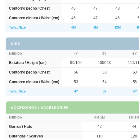
Contorno pecho / Chest
46
47
48
Contorno cintura / Waist (cm)
46
47
46
Talla / Size
6M
9M
12M
1
KIDS
MEDIDA
4Y
5Y
6Y
Estatura / Height (cm)
99/104
105/110
111/1
Contorno pecho / Chest
56
58
60
Contorno cintura / Waist (cm)
53
54
56
Talla / Size
4Y
5Y
6Y
ACCESORIOS / ACCESSORIES
MEDIDA
0M-1M
1M-3
Gorros / Hats
42
44
Bufandas / Scarves
110
120