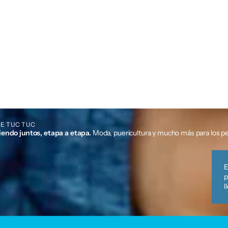
E TUC TUC
iendo juntos, etapa a etapa.
Moda, puericultura y mucho más para los p
E
p
l