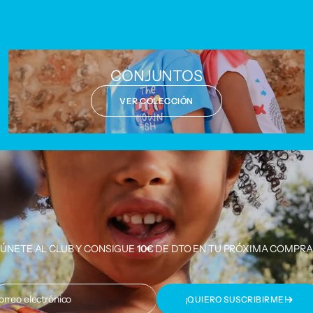
CONJUNTOS
VER COLECCIÓN
ÚNETE AL CLUB Y CONSIGUE
10€
DE DTO EN TU PRÓXIMA COMPRA
orreo electrónico
¡QUIERO SUSCRIBIRME!