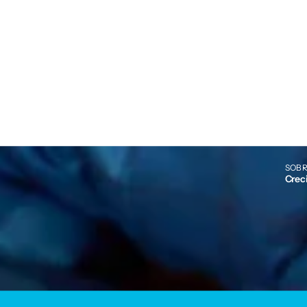
SOBR
Crec