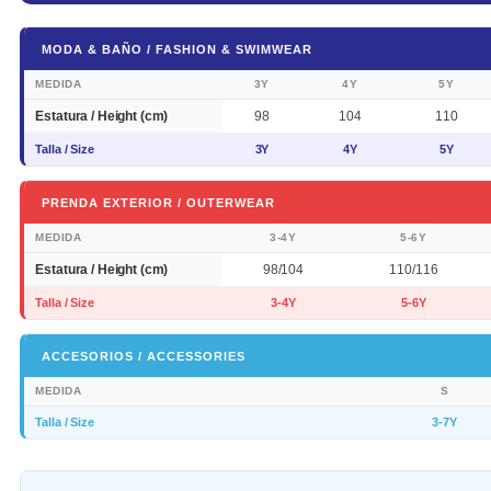
MODA & BAÑO / FASHION & SWIMWEAR
MEDIDA
3Y
4Y
5Y
Estatura / Height (cm)
98
104
110
Talla / Size
3Y
4Y
5Y
PRENDA EXTERIOR / OUTERWEAR
MEDIDA
3-4Y
5-6Y
Estatura / Height (cm)
98/104
110/116
Talla / Size
3-4Y
5-6Y
ACCESORIOS / ACCESSORIES
MEDIDA
S
Talla / Size
3-7Y