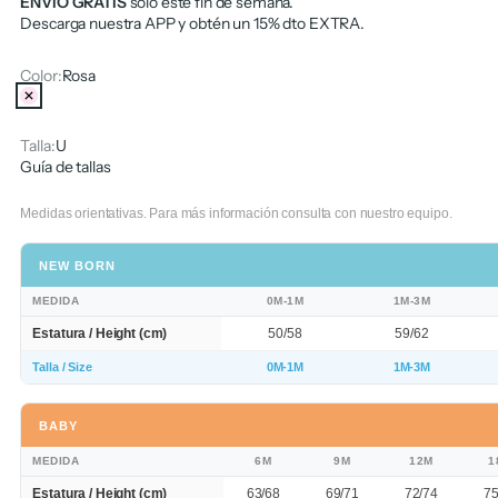
ENVÍO GRATIS
solo este fin de semana.
Descarga nuestra APP y obtén un 15% dto EXTRA.
Color:
Rosa
Rosa
Talla:
U
Guía de tallas
Medidas orientativas. Para más información consulta con nuestro equipo.
NEW BORN
MEDIDA
0M-1M
1M-3M
Estatura / Height (cm)
50/58
59/62
Talla / Size
0M-1M
1M-3M
BABY
MEDIDA
6M
9M
12M
1
Estatura / Height (cm)
63/68
69/71
72/74
75