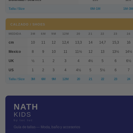
Talla / Size
0M-1M
1M-3
CALZADO / SHOES
MEDIDA
3M
6M
9M
12M
20
21
22
23
24
cm
10
11
12
12,4
13,3
14
14,7
15,3
16
Mexico
8
9
10
11
11½
12
13
13½
14½
UK
½
1
2
3
4
4½
5
6
6½
US
1
2
3
4
4½
5
5½
6
7
Talla / Size
3M
6M
9M
12M
20
21
22
23
24
NATH
KIDS
by tuc tuc
Guía de tallas — Moda, baño y accesorios