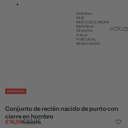
Siguiente
ESPAÑA
PAÍS
RESTO DE EUROPA
ESPAÑA
Iniciar ses
Busc
Ca
FRANCIA
ITALIA
PORTUGAL
REINO UNIDO
AHORRA 50%
Conjunto de recién nacido de punto con
cierre en hombro
Precio normal
€33,95
Precio de oferta
€16,98