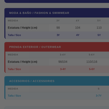
MODA & BAÑO / FASHION & SWIMWEAR
MEDIDA
3Y
4Y
5Y
Estatura / Height (cm)
98
104
110
Talla / Size
3Y
4Y
5Y
PRENDA EXTERIOR / OUTERWEAR
MEDIDA
3-4Y
5-6Y
Estatura / Height (cm)
98/104
110/116
Talla / Size
3-4Y
5-6Y
ACCESORIOS / ACCESSORIES
MEDIDA
S
Talla / Size
3-7Y