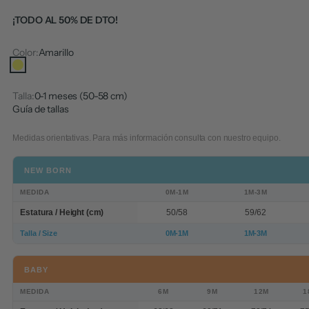
¡TODO AL 50% DE DTO!
Color:
Amarillo
Amarillo
Talla:
0-1 meses (50-58 cm)
Guía de tallas
Medidas orientativas. Para más información consulta con nuestro equipo.
NEW BORN
MEDIDA
0M-1M
1M-3M
Estatura / Height (cm)
50/58
59/62
Talla / Size
0M-1M
1M-3M
BABY
MEDIDA
6M
9M
12M
1