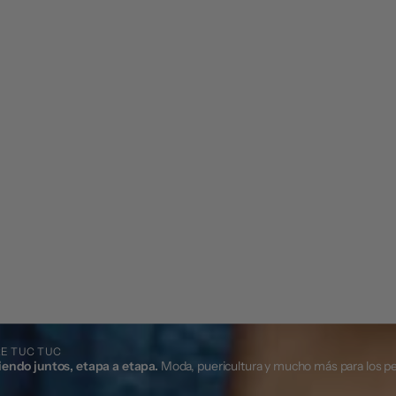
E TUC TUC
iendo juntos, etapa a etapa.
Moda, puericultura y mucho más para los p