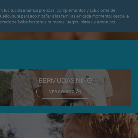
n tuc tuc diseñamos prendas, complementos y soluciones de
uericultura para acompañar a las familias en cada momento: desde la
legada del bebé hasta sus primeros juegos, planes y aventuras.
BERMUDAS NIÑO
VER COLECCIÓN