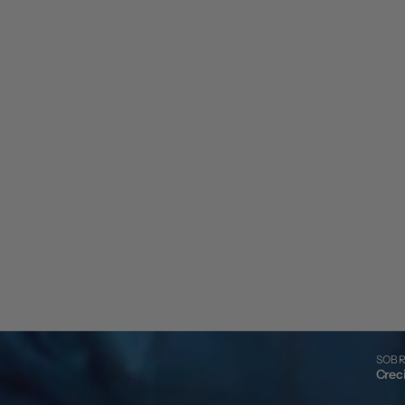
SOBR
Crec