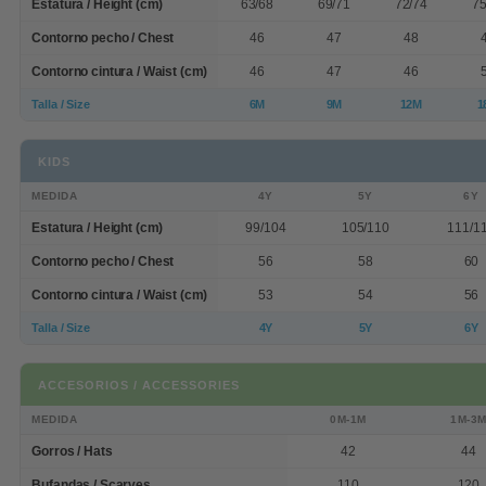
Estatura / Height (cm)
63/68
69/71
72/74
75
Contorno pecho / Chest
46
47
48
Contorno cintura / Waist (cm)
46
47
46
Talla / Size
6M
9M
12M
1
KIDS
MEDIDA
4Y
5Y
6Y
Estatura / Height (cm)
99/104
105/110
111/1
Contorno pecho / Chest
56
58
60
Contorno cintura / Waist (cm)
53
54
56
Talla / Size
4Y
5Y
6Y
ACCESORIOS / ACCESSORIES
MEDIDA
0M-1M
1M-3
Gorros / Hats
42
44
Bufandas / Scarves
110
120