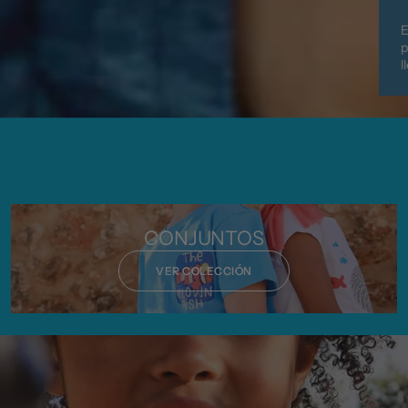
E
p
l
CONJUNTOS
VER COLECCIÓN