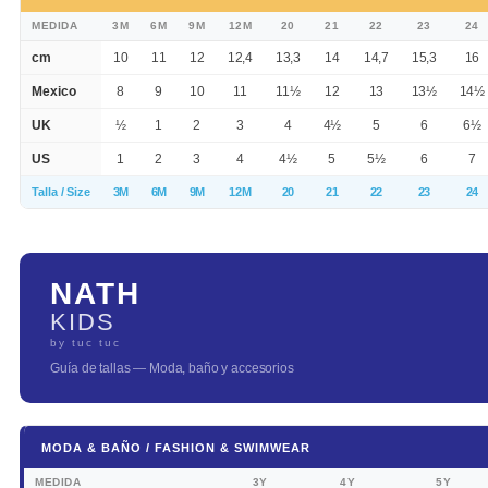
MEDIDA
3M
6M
9M
12M
20
21
22
23
24
cm
10
11
12
12,4
13,3
14
14,7
15,3
16
Mexico
8
9
10
11
11½
12
13
13½
14½
UK
½
1
2
3
4
4½
5
6
6½
US
1
2
3
4
4½
5
5½
6
7
Talla / Size
3M
6M
9M
12M
20
21
22
23
24
NATH
KIDS
by tuc tuc
Guía de tallas — Moda, baño y accesorios
MODA & BAÑO / FASHION & SWIMWEAR
MEDIDA
3Y
4Y
5Y