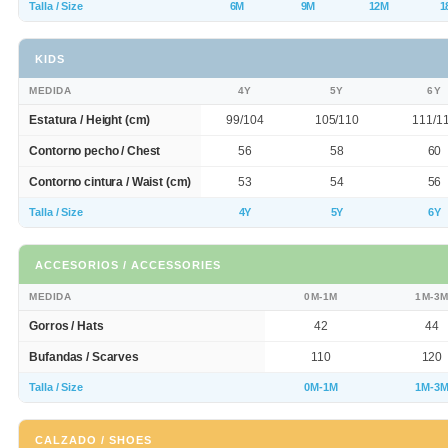
Talla / Size
6M
9M
12M
1
KIDS
MEDIDA
4Y
5Y
6Y
Estatura / Height (cm)
99/104
105/110
111/1
Contorno pecho / Chest
56
58
60
Contorno cintura / Waist (cm)
53
54
56
Talla / Size
4Y
5Y
6Y
ACCESORIOS / ACCESSORIES
MEDIDA
0M-1M
1M-3
Gorros / Hats
42
44
Bufandas / Scarves
110
120
Talla / Size
0M-1M
1M-3
CALZADO / SHOES