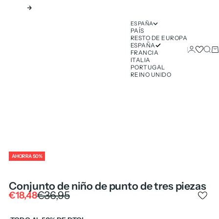
Siguiente
ESPAÑA
PAÍS
RESTO DE EUROPA
ESPAÑA
Iniciar ses
Busc
Ca
FRANCIA
ITALIA
PORTUGAL
REINO UNIDO
AHORRA 50%
Conjunto de niño de punto de tres piezas
Precio normal
€36,95
Precio de oferta
€18,48