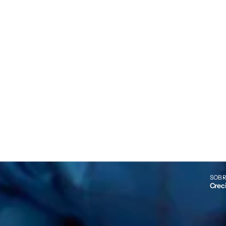
SOBR
Crec