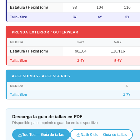
Estatura / Height (cm)
98
104
110
Talla / Size
3Y
4Y
5Y
PRENDA EXTERIOR / OUTERWEAR
MEDIDA
3-4Y
5-6Y
Estatura / Height (cm)
98/104
110/116
Talla / Size
3-4Y
5-6Y
ACCESORIOS / ACCESSORIES
MEDIDA
S
Talla / Size
3-7Y
Descarga la guía de tallas en PDF
Disponible para imprimir o guardar en tu dispositivo
Tuc Tuc — Guía de tallas
Nath Kids — Guía de tallas