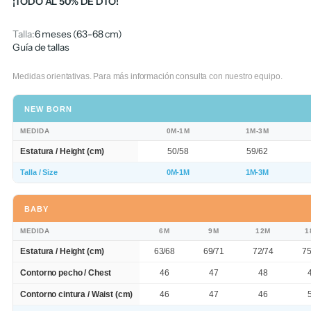
¡TODO AL 50% DE DTO!
Talla:
6 meses (63-68 cm)
Guía de tallas
Medidas orientativas. Para más información consulta con nuestro equipo.
NEW BORN
MEDIDA
0M-1M
1M-3M
Estatura / Height (cm)
50/58
59/62
Talla / Size
0M-1M
1M-3M
BABY
MEDIDA
6M
9M
12M
1
Estatura / Height (cm)
63/68
69/71
72/74
75
Contorno pecho / Chest
46
47
48
Contorno cintura / Waist (cm)
46
47
46