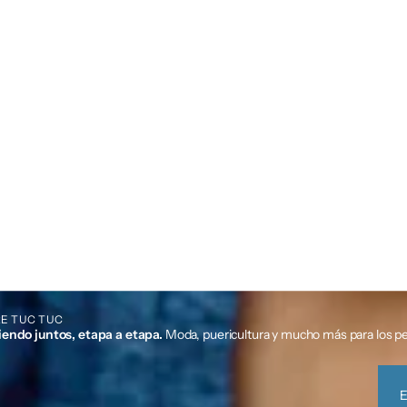
E TUC TUC
iendo juntos, etapa a etapa.
Moda, puericultura y mucho más para los p
E