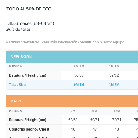
¡TODO AL 50% DE DTO!
Talla:
6 meses (63-68 cm)
Guía de tallas
Medidas orientativas. Para más información consulta con nuestro equipo.
NEW BORN
MEDIDA
0M-1M
1M-3M
Estatura / Height (cm)
50/58
59/62
Talla / Size
0M-1M
1M-3M
BABY
MEDIDA
6M
9M
12M
1
Estatura / Height (cm)
63/68
69/71
72/74
75
Contorno pecho / Chest
46
47
48