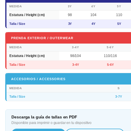
MEDIDA
3Y
4Y
5Y
Estatura / Height (cm)
98
104
110
Talla / Size
3Y
4Y
5Y
PRENDA EXTERIOR / OUTERWEAR
MEDIDA
3-4Y
5-6Y
Estatura / Height (cm)
98/104
110/116
Talla / Size
3-4Y
5-6Y
ACCESORIOS / ACCESSORIES
MEDIDA
S
Talla / Size
3-7Y
Descarga la guía de tallas en PDF
Disponible para imprimir o guardar en tu dispositivo