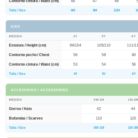
Contorno cintura / Waist (cm)
46
47
46
Talla / Size
6M
9M
12M
1
KIDS
MEDIDA
4Y
5Y
6Y
Estatura / Height (cm)
99/104
105/110
111/1
Contorno pecho / Chest
56
58
60
Contorno cintura / Waist (cm)
53
54
56
Talla / Size
4Y
5Y
6Y
ACCESORIOS / ACCESSORIES
MEDIDA
0M-1M
1M-3
Gorros / Hats
42
44
Bufandas / Scarves
110
120
Talla / Size
0M-1M
1M-3