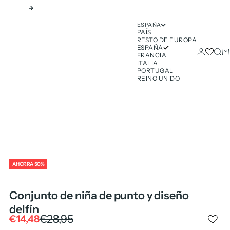
Siguiente
ESPAÑA
PAÍS
RESTO DE EUROPA
ESPAÑA
Iniciar ses
Busc
Ca
FRANCIA
ITALIA
PORTUGAL
REINO UNIDO
AHORRA 50%
Conjunto de niña de punto y diseño
delfín
Precio normal
€28,95
Precio de oferta
€14,48