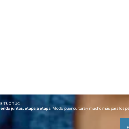
E TUC TUC
iendo juntos, etapa a etapa.
Moda, puericultura y mucho más para los p
E