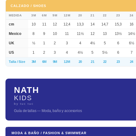
CALZADO / SHOES
MEDIDA
3M
6M
9M
12M
20
21
22
23
24
cm
10
11
12
12,4
13,3
14
14,7
15,3
16
Mexico
8
9
10
11
11½
12
13
13½
14½
UK
½
1
2
3
4
4½
5
6
6½
US
1
2
3
4
4½
5
5½
6
7
Talla / Size
3M
6M
9M
12M
20
21
22
23
24
NATH
KIDS
by tuc tuc
Guía de tallas — Moda, baño y accesorios
MODA & BAÑO / FASHION & SWIMWEAR