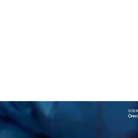
SOBR
Crec