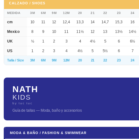
CALZADO / SHOES
MEDIDA
3M
6M
9M
12M
20
21
22
23
24
cm
10
11
12
12,4
13,3
14
14,7
15,3
16
Mexico
8
9
10
11
11½
12
13
13½
14½
UK
½
1
2
3
4
4½
5
6
6½
US
1
2
3
4
4½
5
5½
6
7
Talla / Size
3M
6M
9M
12M
20
21
22
23
24
NATH
KIDS
by tuc tuc
Guía de tallas — Moda, baño y accesorios
MODA & BAÑO / FASHION & SWIMWEAR