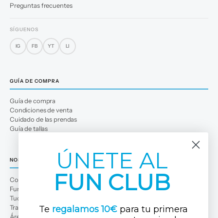
Preguntas frecuentes
SÍGUENOS
IG
FB
YT
LI
GUÍA DE COMPRA
Guía de compra
Condiciones de venta
Cuidado de las prendas
Guía de tallas
ÚNETE AL
NOSOTROS
FUN CLUB
Conócenos
Fun Club
Tuc Tuc Planet
Trabaja con nosotros
Te
regalamos 10€
para tu primera
Área profesional