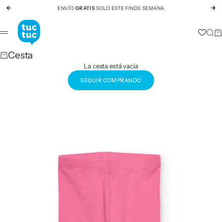
Ir al contenido
ENVÍO
GRATIS
SOLO ESTE FINDE SEMANA
Anterior
Si
tuc tuc
Busc
Ca
Menú
Cesta
La cesta está vacía
SEGUIR COMPRANDO