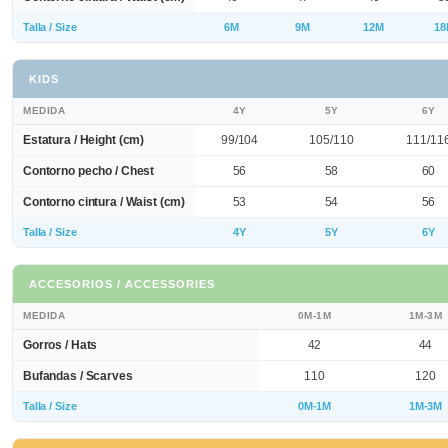
Talla / Size
6M
9M
12M
18
KIDS
MEDIDA
4Y
5Y
6Y
Estatura / Height (cm)
99/104
105/110
111/11
Contorno pecho / Chest
56
58
60
Contorno cintura / Waist (cm)
53
54
56
Talla / Size
4Y
5Y
6Y
ACCESORIOS / ACCESSORIES
MEDIDA
0M-1M
1M-3M
Gorros / Hats
42
44
Bufandas / Scarves
110
120
Talla / Size
0M-1M
1M-3M