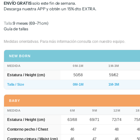
ENVÍO GRATIS
solo este fin de semana.
Descarga nuestra APP y obtén un 15% dto EXTRA.
Talla:
9 meses (69-71 cm)
Guía de tallas
Medidas orientativas. Para más información consulta con nuestro equipo.
NEW BORN
MEDIDA
0M-1M
1M-3M
Estatura / Height (cm)
50/58
59/62
Talla / Size
0M-1M
1M-3M
BABY
MEDIDA
6M
9M
12M
1
Estatura / Height (cm)
63/68
69/71
72/74
75/
Contorno pecho / Chest
46
47
48
4
Contorno cintura / Waist (cm)
46
47
46
5