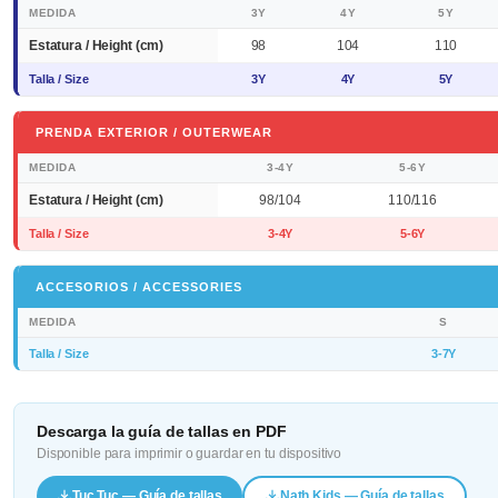
MEDIDA
3Y
4Y
5Y
Estatura / Height (cm)
98
104
110
Talla / Size
3Y
4Y
5Y
PRENDA EXTERIOR / OUTERWEAR
MEDIDA
3-4Y
5-6Y
Estatura / Height (cm)
98/104
110/116
Talla / Size
3-4Y
5-6Y
ACCESORIOS / ACCESSORIES
MEDIDA
S
Talla / Size
3-7Y
Descarga la guía de tallas en PDF
Disponible para imprimir o guardar en tu dispositivo
Tuc Tuc — Guía de tallas
Nath Kids — Guía de tallas