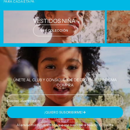
PARA CADA ETAPA
VESTIDOS NIÑA
VER COLECCIÓN
ÚNETE AL CLUB Y CONSIGUE
10€
DE DTO EN TU PRÓXIMA
COMPRA
Correo electrónico
¡QUIERO SUSCRIBIRME!
Al enviar mis datos acepto que me suscribo al boletín. Consulta
las
condiciones generales
.