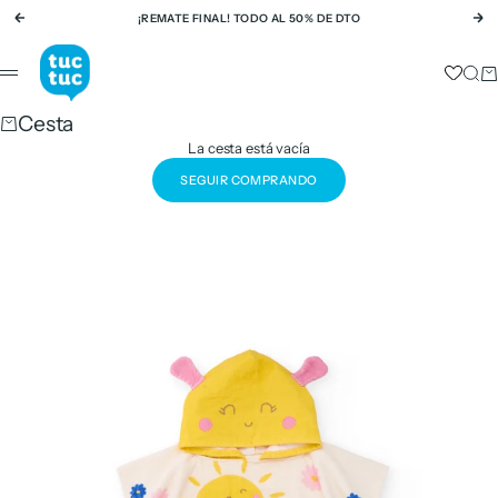
Ir al contenido
¡REMATE FINAL! TODO AL 50% DE DTO
Anterior
Si
tuc tuc
Busc
Ca
Menú
Cesta
La cesta está vacía
SEGUIR COMPRANDO