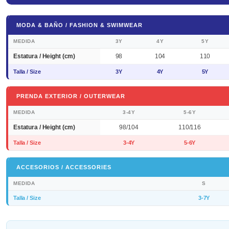
MODA & BAÑO / FASHION & SWIMWEAR
MEDIDA
3Y
4Y
5Y
Estatura / Height (cm)
98
104
110
Talla / Size
3Y
4Y
5Y
PRENDA EXTERIOR / OUTERWEAR
MEDIDA
3-4Y
5-6Y
Estatura / Height (cm)
98/104
110/116
Talla / Size
3-4Y
5-6Y
ACCESORIOS / ACCESSORIES
MEDIDA
S
Talla / Size
3-7Y