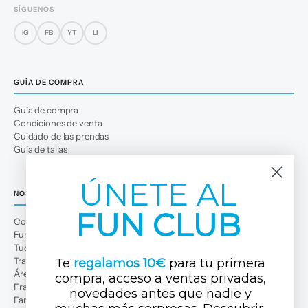
SÍGUENOS
IG
FB
YT
LI
GUÍA DE COMPRA
Guía de compra
Condiciones de venta
Cuidado de las prendas
Guía de tallas
ÚNETE AL
NOSOTROS
FUN CLUB
Conócenos
Fun Club
Tuc Tuc Planet
Trabaja con nosotros
Te
regalamos 10€
para tu primera
Área profesional
compra, acceso a ventas privadas,
Franquicias
novedades antes que nadi
e y
Familias numerosas