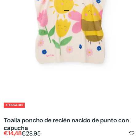
Ir al artículo 1
Ir al artículo 2
Ir al artículo 4
ZOOM
AHORRA 50%
Toalla poncho de recién nacido de punto con
capucha
Precio de oferta
Precio normal
€14,48
€28,95