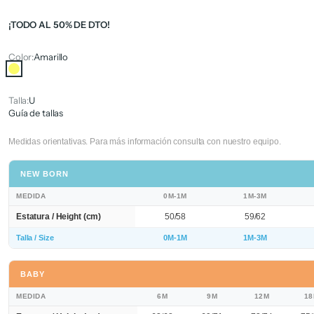
¡TODO AL 50% DE DTO!
Color:
Amarillo
Amarillo
Talla:
U
Guía de tallas
Medidas orientativas. Para más información consulta con nuestro equipo.
NEW BORN
MEDIDA
0M-1M
1M-3M
Estatura / Height (cm)
50/58
59/62
Talla / Size
0M-1M
1M-3M
BABY
MEDIDA
6M
9M
12M
1