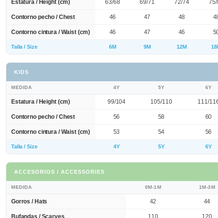
Estatura / Height (cm)
63/68
69/71
72/74
75/
Contorno pecho / Chest
46
47
48
4
Contorno cintura / Waist (cm)
46
47
46
5
Talla / Size
6M
9M
12M
18
KIDS
MEDIDA
4Y
5Y
6Y
Estatura / Height (cm)
99/104
105/110
111/11
Contorno pecho / Chest
56
58
60
Contorno cintura / Waist (cm)
53
54
56
Talla / Size
4Y
5Y
6Y
ACCESORIOS / ACCESSORIES
MEDIDA
0M-1M
1M-3M
Gorros / Hats
42
44
Bufandas / Scarves
110
120