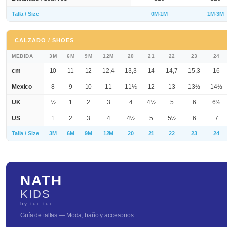
Talla / Size
0M-1M
1M-3M
CALZADO / SHOES
MEDIDA
3M
6M
9M
12M
20
21
22
23
24
cm
10
11
12
12,4
13,3
14
14,7
15,3
16
Mexico
8
9
10
11
11½
12
13
13½
14½
UK
½
1
2
3
4
4½
5
6
6½
US
1
2
3
4
4½
5
5½
6
7
Talla / Size
3M
6M
9M
12M
20
21
22
23
24
NATH
KIDS
by tuc tuc
Guía de tallas — Moda, baño y accesorios