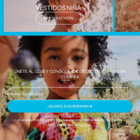
VESTIDOS NIÑA
VER COLECCIÓN
ÚNETE AL CLUB Y CONSIGUE
10€
DE DTO EN TU PRÓXIMA
COMPRA
Correo electrónico
¡QUIERO SUSCRIBIRME!
Al enviar mis datos acepto que me suscribo al boletín. Consulta
las
condiciones generales
.