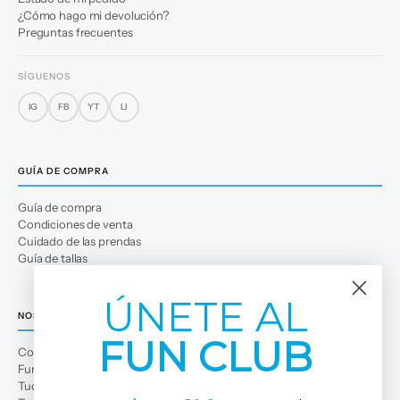
¿Cómo hago mi devolución?
Preguntas frecuentes
SÍGUENOS
IG
FB
YT
LI
GUÍA DE COMPRA
Guía de compra
Condiciones de venta
Cuidado de las prendas
Guía de tallas
ÚNETE AL
NOSOTROS
FUN CLUB
Conócenos
Fun Club
Tuc Tuc Planet