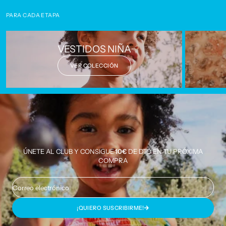
PARA CADA ETAPA
VESTIDOS NIÑA
VER COLECCIÓN
ÚNETE AL CLUB Y CONSIGUE
10€
DE DTO EN TU PRÓXIMA
COMPRA
Correo electrónico
¡QUIERO SUSCRIBIRME!