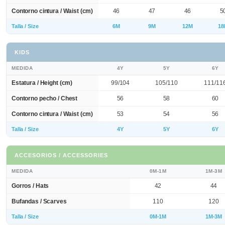
Contorno cintura / Waist (cm)
46
47
46
5
Talla / Size
6M
9M
12M
18
KIDS
MEDIDA
4Y
5Y
6Y
Estatura / Height (cm)
99/104
105/110
111/11
Contorno pecho / Chest
56
58
60
Contorno cintura / Waist (cm)
53
54
56
Talla / Size
4Y
5Y
6Y
ACCESORIOS / ACCESSORIES
MEDIDA
0M-1M
1M-3M
Gorros / Hats
42
44
Bufandas / Scarves
110
120
Talla / Size
0M-1M
1M-3M