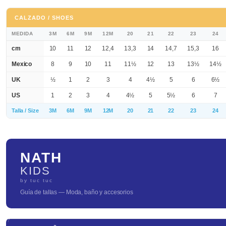
CALZADO / SHOES
MEDIDA
3M
6M
9M
12M
20
21
22
23
24
cm
10
11
12
12,4
13,3
14
14,7
15,3
16
Mexico
8
9
10
11
11½
12
13
13½
14½
UK
½
1
2
3
4
4½
5
6
6½
US
1
2
3
4
4½
5
5½
6
7
Talla / Size
3M
6M
9M
12M
20
21
22
23
24
NATH
KIDS
by tuc tuc
Guía de tallas — Moda, baño y accesorios