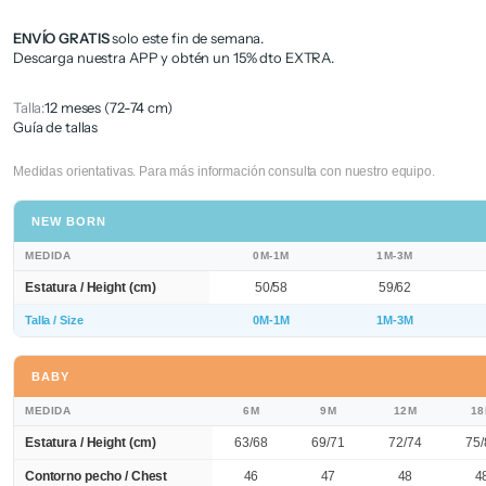
ENVÍO GRATIS
solo este fin de semana.
Descarga nuestra APP y obtén un 15% dto EXTRA.
Talla:
12 meses (72-74 cm)
Guía de tallas
Medidas orientativas. Para más información consulta con nuestro equipo.
NEW BORN
MEDIDA
0M-1M
1M-3M
Estatura / Height (cm)
50/58
59/62
Talla / Size
0M-1M
1M-3M
BABY
MEDIDA
6M
9M
12M
1
Estatura / Height (cm)
63/68
69/71
72/74
75/
Contorno pecho / Chest
46
47
48
4