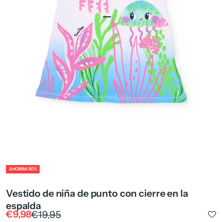
Ir al artículo 1
Ir al artículo 2
Ir al artículo 4
ZOOM
AHORRA 50%
Vestido de niña de punto con cierre en la
espalda
Precio de oferta
Precio normal
€9,98
€19,95