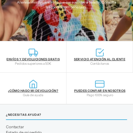
Al enviar mis datos acepto que me suscribo al boletín. Consulta
las
condiciones generales
.
ENVÍOS Y DEVOLUCIONES GRATIS
SERVICIO ATENCIÓN AL CLIENTE
Pedidos superiores a 50€
Contáctanos
¿CÓMO HAGO MI DEVOLUCIÓN?
PUEDES CONFIAR EN NOSOTROS
Guía de ayuda
Pago 100% seguro
¿NECESITAS AYUDA?
Contactar
Estado de mi pedido