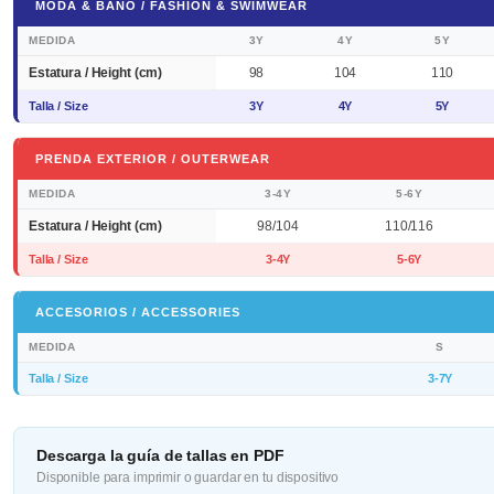
MODA & BAÑO / FASHION & SWIMWEAR
MEDIDA
3Y
4Y
5Y
Estatura / Height (cm)
98
104
110
Talla / Size
3Y
4Y
5Y
PRENDA EXTERIOR / OUTERWEAR
MEDIDA
3-4Y
5-6Y
Estatura / Height (cm)
98/104
110/116
Talla / Size
3-4Y
5-6Y
ACCESORIOS / ACCESSORIES
MEDIDA
S
Talla / Size
3-7Y
Descarga la guía de tallas en PDF
Disponible para imprimir o guardar en tu dispositivo