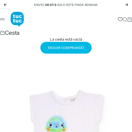
Ir al contenido
ENVÍO
GRATIS
SOLO ESTE FINDE SEMANA
Anterior
Si
tuc tuc
Busc
Ca
Menú
Cesta
La cesta está vacía
SEGUIR COMPRANDO