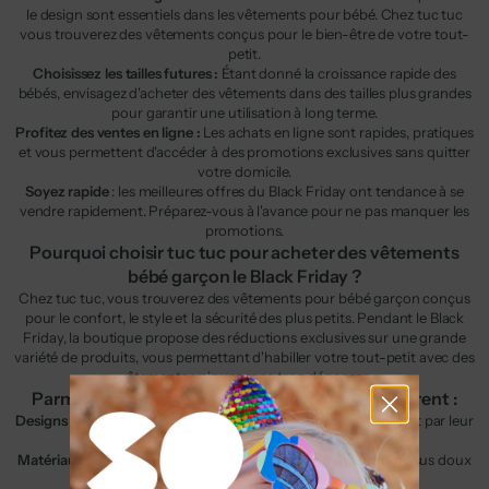
le design sont essentiels dans les vêtements pour bébé. Chez tuc tuc
vous trouverez des vêtements conçus pour le bien-être de votre tout-
petit.
Choisissez les tailles futures :
Étant donné la croissance rapide des
bébés, envisagez d'acheter des vêtements dans des tailles plus grandes
pour garantir une utilisation à long terme.
Profitez des ventes en ligne :
Les achats en ligne sont rapides, pratiques
et vous permettent d'accéder à des promotions exclusives sans quitter
votre domicile.
Soyez rapide
: les meilleures offres du Black Friday ont tendance à se
vendre rapidement. Préparez-vous à l'avance pour ne pas manquer les
promotions.
Pourquoi choisir tuc tuc pour acheter des vêtements
bébé garçon le Black Friday ?
Chez tuc tuc, vous trouverez des vêtements pour bébé garçon conçus
pour le confort, le style et la sécurité des plus petits. Pendant le Black
Friday, la boutique propose des réductions exclusives sur une grande
variété de produits, vous permettant d'habiller votre tout-petit avec des
vêtements uniques sans trop dépenser.
Parmi les avantages d'acheter chez tuc tuc figurent :
Designs exclusifs :
Des imprimés et des styles qui se distinguent par leur
originalité.
Matériaux de haute qualité :
Vêtements fabriqués avec des tissus doux
et sûrs pour la peau délicate de bébé.