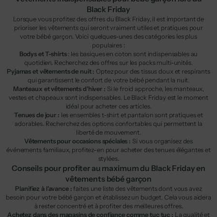
Black Friday
Lorsque vous profitez des offres du Black Friday, il est important de
prioriser les vêtements qui seront vraiment utiles et pratiques pour
votre bébé garçon. Voici quelques-unes des catégories les plus
populaires :
Bodys et T-shirts
: les basiques en coton sont indispensables au
quotidien. Recherchez des offres sur les packs multi-unités.
Pyjamas et vêtements de nuit :
Optez pour des tissus doux et respirants
qui garantissent le confort de votre bébé pendant la nuit.
Manteaux et vêtements d'hiver :
Si le froid approche, les manteaux,
vestes et chapeaux sont indispensables. Le Black Friday est le moment
idéal pour acheter ces articles.
Tenues de jour :
les ensembles t-shirt et pantalon sont pratiques et
adorables. Recherchez des options confortables qui permettent la
liberté de mouvement.
Vêtements pour occasions spéciales :
Si vous organisez des
événements familiaux, profitez-en pour acheter des tenues élégantes et
stylées.
Conseils pour profiter au maximum du Black Friday en
vêtements bébé garçon
Planifiez à l'avance :
faites une liste des vêtements dont vous avez
besoin pour votre bébé garçon et établissez un budget. Cela vous aidera
à rester concentré et à profiter des meilleures offres.
Achetez dans des magasins de confiance comme tuc tuc :
La qualité et