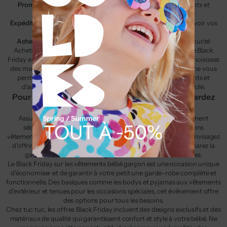
Promotions spéciales :
Offres combinées, packs de vêtements et
réductions supplémentaires pendant le Black Friday.
Expédition fiable :
avec des options rapides et sûres pour recevoir vos
achats sans complications.
Acheter des vêtements bébé garçon en ligne :
confort et sécurité
Acheter des vêtements pour bébé garçon en ligne pendant le Black
Friday est une option confortable et pratique, surtout si vous choisissez
des magasins fiables comme tuc tuc. De plus, les achats en ligne vous
permettent de comparer les prix, de lire les avis d'autres clients et
d'accéder à des remises exclusives sans quitter votre domicile.
Pour une expérience d'achat en toute sécurité, gardez
ces conseils à l'esprit :
Assurez-vous que le magasin dispose d'un système de paiement
sécurisé. Consultez les guides des tailles pour choisir les bons
vêtements.donc, Vérifiez les délais de livraison, surtout si vous envisagez
d'offrir les vêtements en cadeau ou de les porter bientôt, Préparez la
garde-robe de votre bébé garçon avec les meilleures offres.
Le Black Friday sur les vêtements bébé garçon est une occasion unique
d'économiser et de garantir à votre petit une garde-robe complète et
fonctionnelle. Des basiques comme les bodys et pyjamas aux vêtements
d'extérieur et tenues pour les occasions spéciales, cet événement offre
des options pour tous les besoins.
Chez tuc tuc, les offres Black Friday incluent des designs exclusifs et des
matériaux de qualité qui garantissent confort et style à votre bébé. Ne