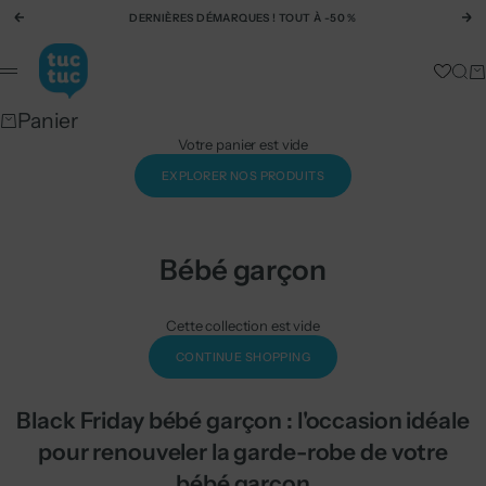
Passer au contenu
DERNIÈRES DÉMARQUES ! TOUT À -50 %
Précédent
Su
tuc tuc
Rech
Pa
Menu
Panier
Votre panier est vide
EXPLORER NOS PRODUITS
Bébé garçon
Cette collection est vide
CONTINUE SHOPPING
Black Friday bébé garçon : l'occasion idéale
pour renouveler la garde-robe de votre
bébé garçon