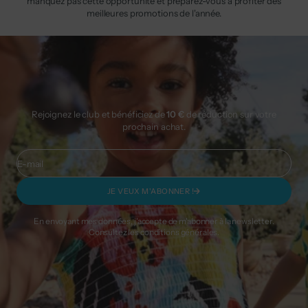
manquez pas cette opportunité et préparez-vous à profiter des
meilleures promotions de l'année.
Rejoignez le club et bénéficiez de
10 €
de réduction sur votre
prochain achat.
E-mail
JE VEUX M'ABONNER !
En envoyant mes données, j'accepte de m'abonner à la newsletter.
Consultez les
conditions générales
.