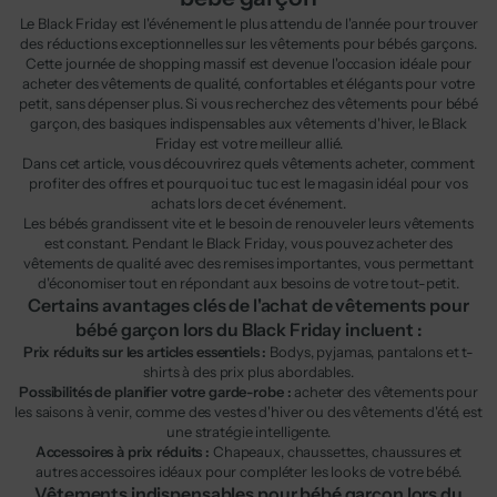
Le Black Friday est l'événement le plus attendu de l'année pour trouver
des réductions exceptionnelles sur les vêtements pour bébés garçons.
Cette journée de shopping massif est devenue l'occasion idéale pour
acheter des vêtements de qualité, confortables et élégants pour votre
petit, sans dépenser plus. Si vous recherchez des vêtements pour bébé
garçon, des basiques indispensables aux vêtements d'hiver, le Black
Friday est votre meilleur allié.
Dans cet article, vous découvrirez quels vêtements acheter, comment
profiter des offres et pourquoi tuc tuc est le magasin idéal pour vos
achats lors de cet événement.
Les bébés grandissent vite et le besoin de renouveler leurs vêtements
est constant. Pendant le Black Friday, vous pouvez acheter des
vêtements de qualité avec des remises importantes, vous permettant
d'économiser tout en répondant aux besoins de votre tout-petit.
Certains avantages clés de l'achat de vêtements pour
bébé garçon lors du Black Friday incluent :
Prix réduits sur les articles essentiels :
Bodys, pyjamas, pantalons et t-
shirts à des prix plus abordables.
Possibilités de planifier votre garde-robe :
acheter des vêtements pour
les saisons à venir, comme des vestes d'hiver ou des vêtements d'été, est
une stratégie intelligente.
Accessoires à prix réduits :
Chapeaux, chaussettes, chaussures et
autres accessoires idéaux pour compléter les looks de votre bébé.
Vêtements indispensables pour bébé garçon lors du