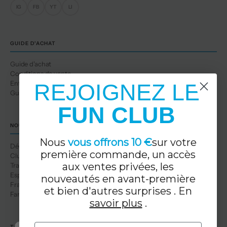
IG
FB
YT
LI
GUIDE D'ACHAT
Guide d'achat
Conditions de vente
Entretien des vêtements
REJOIGNEZ LE
Guide des tailles
FUN CLUB
NOUS
Nous
vous offrons 10 €
sur votre
Découvrez-nous
première commande, un accès
Club de loisirs
aux ventes privées, les
Travaille avec nous
Espace professionnel
nouveautés en avant-première
Franchises
et bien d'autres surprises . En
Familles nombreuses
savoir plus
.
Email
TA BOUTIQUE TUC TUC