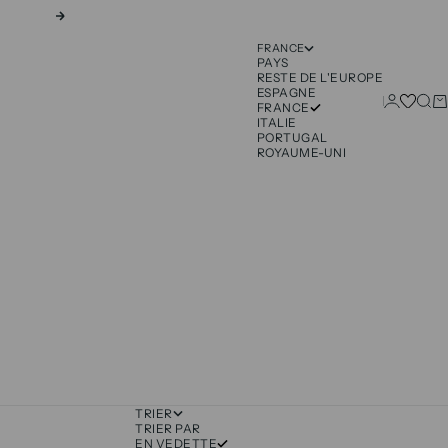
Suivant
FRANCE
PAYS
RESTE DE L'EUROPE
ESPAGNE
Connexio
Rech
Pa
FRANCE
ITALIE
PORTUGAL
ROYAUME-UNI
TRIER
TRIER PAR
EN VEDETTE