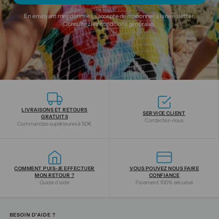
En envoyant mes données, j'accepte de m'abonner à la newsletter.
Consultez les
conditions générales
.
LIVRAISONS ET RETOURS
SERVICE CLIENT
GRATUITS
Contactez-nous
Commandes supérieures à 50€
COMMENT PUIS-JE EFFECTUER
VOUS POUVEZ NOUS FAIRE
MON RETOUR ?
CONFIANCE
Guide d'aide
Paiement 100% sécurisé
BESOIN D'AIDE ?