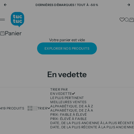
Passer au contenu
DERNIÈRES DÉMARQUES ! TOUT À -50 %
Précédent
Su
tuc tuc
Rech
Pa
Menu
Panier
Votre panier est vide
EXPLORER NOS PRODUITS
En vedette
TRIER PAR
EN VEDETTE
LE PLUS PERTINENT
MEILLEURES VENTES
ALPHABÉTIQUE, DE A À Z
Show cards bigger
Show cards smaller
419 PRODUITS
TRIER
ALPHABÉTIQUE, DE Z À A
PRIX: FAIBLE À ÉLEVÉ
PRIX: ÉLEVÉ À FAIBLE
DATE, DE LA PLUS ANCIENNE À LA PLUS RÉCENTE
DATE, DE LA PLUS RÉCENTE À LA PLUS ANCIENNE