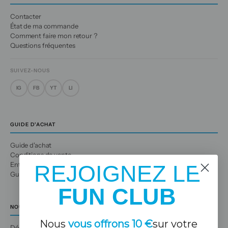
Contacter
État de ma commande
Comment faire mon retour ?
Questions fréquentes
SUIVEZ-NOUS
IG
FB
YT
LI
GUIDE D'ACHAT
Guide d'achat
Conditions de vente
Entretien des vêtements
REJOIGNEZ LE
Guide des tailles
FUN CLUB
NOUS
Nous
vous offrons 10 €
sur votre
Découvrez-nous