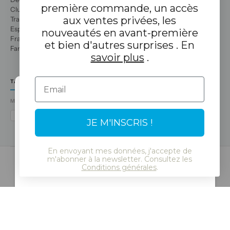
première commande, un accès
Club de loisirs
aux ventes privées, les
Travaille avec nous
Espace professionnel
nouveautés en avant-première
Franchises
et bien d'autres surprises . En
Familles nombreuses
savoir plus
.
Email
TA BOUTIQUE TUC TUC
MÉTHODES DE PAIEMENT
Select Language
VISA
MASTERCARD
AMEX
PAYPAL
BIZUM
APPLE PAY
GOOGLE PAY
JE M'INSCRIS !
En envoyant mes données, j'accepte de
Continue
m'abonner à la newsletter. Consultez les
Conditions générales
.
© 2026 Tuc Tuc
Mentions légales et politique de confidentialité
Biscuits
Politique de protection des données
SSL
RGPD
LSSI