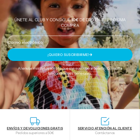
ÚNETE AL CLUB Y CONSIGUE
10€
DE DTO EN TU PRÓXIMA
COMPRA
Correo electrónico
¡QUIERO SUSCRIBIRME!
Al enviar mis datos acepto que me suscribo al boletín. Consulta
las
condiciones generales
.
ENVÍOS Y DEVOLUCIONES GRATIS
SERVICIO ATENCIÓN AL CLIENTE
Pedidos superiores a 50€
Contáctanos