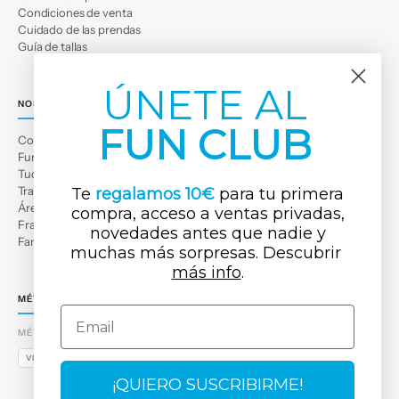
Condiciones de venta
Cuidado de las prendas
Guía de tallas
ÚNETE AL
NOSOTROS
FUN CLUB
Conócenos
Fun Club
Tuc Tuc Planet
Trabaja con nosotros
Te
regalamos 10€
para tu primera
Área profesional
compra, acceso a ventas privadas,
Franquicias
novedades antes que nadi
e y
Familias numerosas
muchas más sorpresas. Descubrir ​
más info
.
MÉTODOS DE PAGO
Email
MÉTODOS DE PAGO
VISA
MASTERCARD
AMEX
PAYPAL
BIZUM
APPLE PAY
GOOGLE PAY
¡QUIERO SUSCRIBIRME!