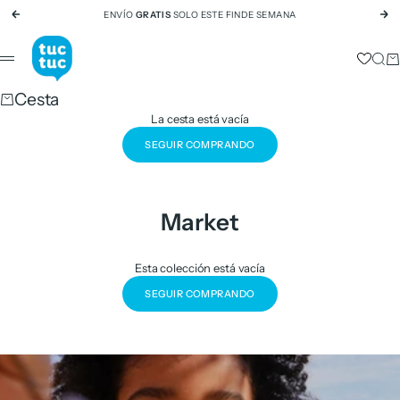
Ir al contenido
ENVÍO
GRATIS
SOLO ESTE FINDE SEMANA
Anterior
Si
tuc tuc
Busc
Ca
Menú
Cesta
La cesta está vacía
SEGUIR COMPRANDO
Market
Esta colección está vacía
SEGUIR COMPRANDO