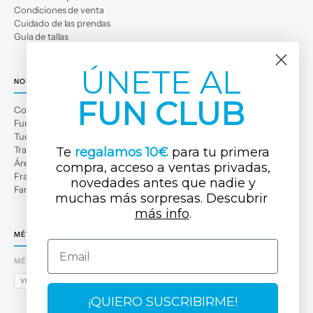
Condiciones de venta
Cuidado de las prendas
Guía de tallas
ÚNETE AL
NOSOTROS
FUN CLUB
Conócenos
Fun Club
Tuc Tuc Planet
Trabaja con nosotros
Te
regalamos 10€
para tu primera
Área profesional
compra, acceso a ventas privadas,
Franquicias
novedades antes que nadi
e y
Familias numerosas
muchas más sorpresas. Descubrir ​
más info
.
MÉTODOS DE PAGO
Email
MÉTODOS DE PAGO
VISA
MASTERCARD
AMEX
PAYPAL
BIZUM
APPLE PAY
GOOGLE PAY
¡QUIERO SUSCRIBIRME!