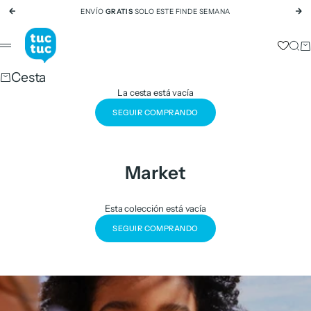
Ir al contenido
ENVÍO
GRATIS
SOLO ESTE FINDE SEMANA
Anterior
Si
tuc tuc
Busc
Ca
Menú
Cesta
La cesta está vacía
SEGUIR COMPRANDO
Market
Esta colección está vacía
SEGUIR COMPRANDO