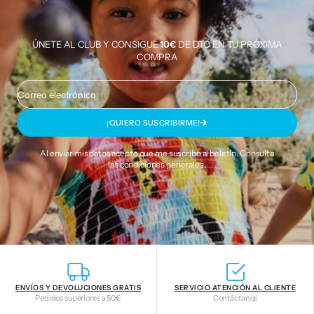
ÚNETE AL CLUB Y CONSIGUE
10€
DE DTO EN TU PRÓXIMA
COMPRA
Correo electrónico
¡QUIERO SUSCRIBIRME!
Al enviar mis datos acepto que me suscribo al boletín. Consulta
las
condiciones generales
.
ENVÍOS Y DEVOLUCIONES GRATIS
SERVICIO ATENCIÓN AL CLIENTE
Pedidos superiores a 50€
Contáctanos