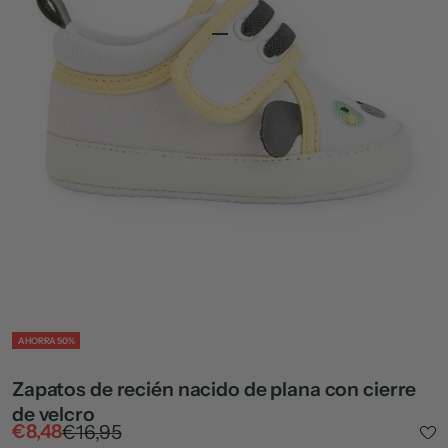
Ir al artículo 1
Ir al artículo 2
ZOOM
AHORRA 50%
Zapatos de recién nacido de plana con cierre
de velcro
Precio de oferta
Precio normal
€8,48
€16,95