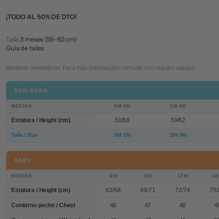
¡TODO AL 50% DE DTO!
Talla:
3 meses (59-62 cm)
Guía de tallas
Medidas orientativas. Para más información consulta con nuestro equipo.
NEW BORN
MEDIDA
0M-1M
1M-3M
Estatura / Height (cm)
50/58
59/62
Talla / Size
0M-1M
1M-3M
BABY
MEDIDA
6M
9M
12M
1
Estatura / Height (cm)
63/68
69/71
72/74
75/
Contorno pecho / Chest
46
47
48
4