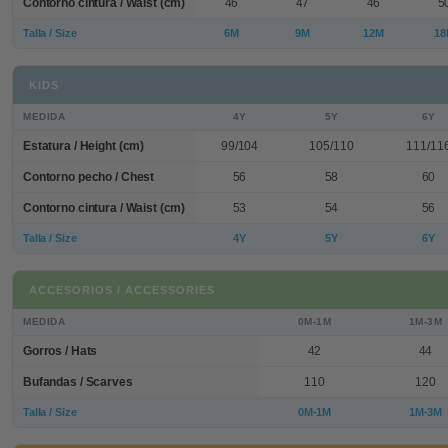
Contorno cintura / Waist (cm)
46
47
46
5
Talla / Size
6M
9M
12M
18
KIDS
MEDIDA
4Y
5Y
6Y
Estatura / Height (cm)
99/104
105/110
111/11
Contorno pecho / Chest
56
58
60
Contorno cintura / Waist (cm)
53
54
56
Talla / Size
4Y
5Y
6Y
ACCESORIOS / ACCESSORIES
MEDIDA
0M-1M
1M-3M
Gorros / Hats
42
44
Bufandas / Scarves
110
120
Talla / Size
0M-1M
1M-3M