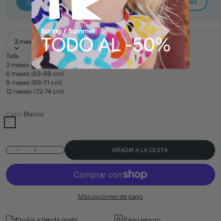
Tuc Tuc — Guía de tallas
Nath Kids — Guía de tallas
3 meses (59-62 cm)
Talla
3 meses (59-62 cm)
6 meses (63-68 cm)
9 meses (69-71 cm)
12 meses (72-74 cm)
Color:
Blanco
Blanco
Reducir cantidad
AÑADIR A LA CESTA
Más opciones de pago
Envíos a tienda gratis
Pago seguro