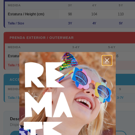
MEDIDA
3Y
4Y
5Y
Estatura / Height (cm)
98
104
110
Talla / Size
3Y
4Y
5Y
PRENDA EXTERIOR / OUTERWEAR
MEDIDA
3-4Y
5-6Y
Estatura / Height (cm)
98/104
110/116
Talla / Size
3-4Y
5-6Y
ACCESORIOS / ACCESSORIES
MEDIDA
S
Talla / Size
3-7Y
Descarga la guía de tallas en PDF
Disponible para imprimir o guardar en tu dispositivo