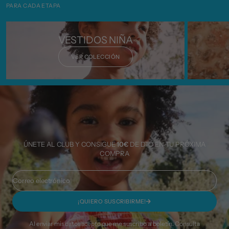
PARA CADA ETAPA
VESTIDOS NIÑA
VER COLECCIÓN
ÚNETE AL CLUB Y CONSIGUE
10€
DE DTO EN TU PRÓXIMA
COMPRA
Correo electrónico
¡QUIERO SUSCRIBIRME!
Al enviar mis datos acepto que me suscribo al boletín. Consulta