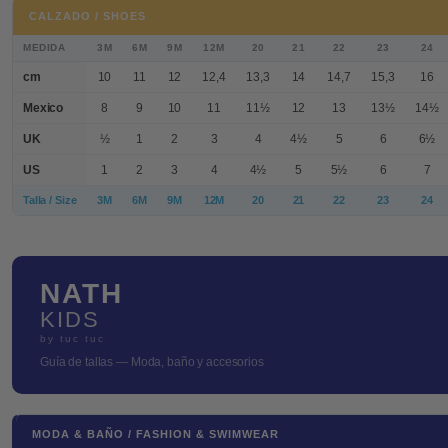
CALZADO / SHOES
MEDIDA
3M
6M
9M
12M
20
21
22
23
24
cm
10
11
12
12,4
13,3
14
14,7
15,3
16
Mexico
8
9
10
11
11½
12
13
13½
14½
UK
½
1
2
3
4
4½
5
6
6½
US
1
2
3
4
4½
5
5½
6
7
Talla / Size
3M
6M
9M
12M
20
21
22
23
24
NATH
KIDS
by tuc tuc
Guía de tallas — Moda, baño y accesorios
MODA & BAÑO / FASHION & SWIMWEAR